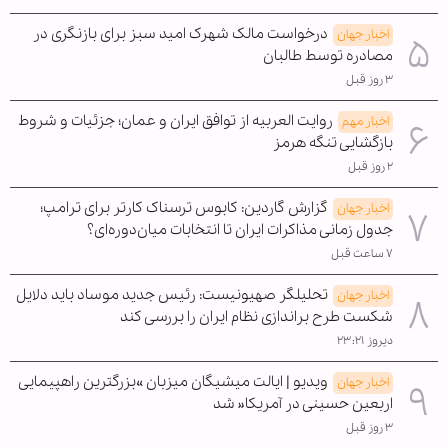
درخواست مالک شهرک امید سبز برای بازنگری در
اخبار جهان
مصادره توسط طالبان
۳ روز قبل
روایت العربیه از توافق ایران و عمان؛ جزئیات و شروط
اخبار مهم
بازگشایی تنگه هرمز
۲ روز قبل
گزارش گاردین: کابوس ترسناک کارتر برای ترامپ؛
اخبار جهان
جدول زمانی مذاکرات ایران تا انتخابات میان‌دوره‌ای؟
۷ ساعت قبل
تحلیلگر صهیونیست: رئیس جدید موساد باید دلایل
اخبار جهان
شکست طرح براندازی نظام ایران را بررسی کند
دیروز ۲۳:۲۱
ویدیو | ایالت میشیگان میزبان »بزرگترین راهپیمایی
اخبار جهان
اربعین حسینی در آمریکا« شد
۳ روز قبل