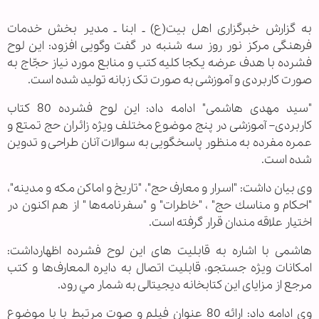
به گزارش خبرگزاری اهل بیت‏(ع) ـ ابنا ـ مدیر بخش خدمات
فرهنگی مرکز نور روز سه شنبه در گفت وگویی افزود: این لوح
فشرده با هدف عرضه یکجا کلیه کتب و منابع مورد نیاز حجّاج به
صورت کاربردی و آموزشی به صورت تک زبانه تولید شده است.
"سید مهدی هاشمی" ادامه داد: این لوح فشرده 80 كتاب
كاربردی– آموزشی در پنج موضوع مختلف ویژه زائران حج تمتع و
عمره مفرده به منظور پاسخگویی به سوالات آنان طراحی و تدوین
شده است.
وی بیان داشت: "اسرار و معارف حج"، "تاريخ و اماكن مكه و مدينه"،
"احكام و مناسك حج" ، "خاطرات" و "سفرنامه‌ها " از هم اکنون در
اختيار علاقه مندان قرار گرفته است.
هاشمی با اشاره به قابلیت های این لوح فشرده اظهارداشت:
امكانات ويژه جستجو، قابليت اتصال به دايره المعارف‌ها و كتب
مرجع از مزايای اين كتابخانه ديجيتالی به شمار مي رود.
وی ادامه داد: ارائه 80 عنوان فیلم و صوت مرتبط با با موضوع