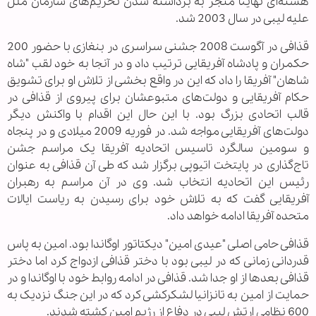
هسته‌ای نهایتا منجر به برداشته شدن تحریم‌های سازمان ملل
علیه لیبی در سال 2003 شد.
قذافی در آگوست 2008 جشنی سراسری در بنغازی با حضور 200
حکمران و پادشاه آفریقایی ترتیب داد و در آنجا به خود لقب "شاه
شاهان" آفریقا را داد که این در واقع بخشی از تلاش او برای تشویق
حکام آفریقایی و دولت‌های متبوعشان برای پیروی از قذافی در
قالب اتحادی بزرگ بود. با این حال این اقدام با واکنش دیگر
دولت‌های آفریقایی مواجه شد. در فوریه 2009 میلادی و در پنجاه
و سومین سالگرد تاسیس اتحادیه آفریقا یک مراسم جشن
تاج‌گذاری در پایتخت اتیوپی بر‌گزار شد که طی آن قذافی به عنوان
رئیس این اتحادیه انتخاب شد. وی در آن مراسم به رهبران
آفریقایی گفت که به تلاش خود برای رسیدن به ریاست ایالات
متحده آفریقا ادامه خواهد داد.
قذافی حامی اصلی "عیدی امین" دیکتاتور اوگاندا بود. امین به پاس
قدردانی زمانی که در لیبی بود با دختر قذافی ازدواج کرد اما دختر
قذافی بعدها از او جدا شد. قذافی در ادامه روابط خود با اوگاندا و در
حمایت از امین به تانزانیا لشکرکشی کرد که در این جنگ نزدیک به
600 نظامی ارتش لیبی در دفاع از رژیم امین کشته شدند.