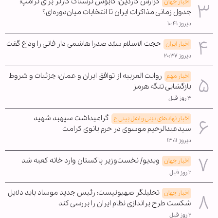
گزارش گاردین: کابوس ترسناک کارتر برای ترامپ؛
اخبار جهان
جدول زمانی مذاکرات ایران تا انتخابات میان‌دوره‌ای؟
دیروز ۱۰:۴۱
حجت الاسلام سیّد صدرا هاشمی دار فانی را وداع گفت
اخبار ایران
دیروز ۲۰:۳۷
روایت العربیه از توافق ایران و عمان؛ جزئیات و شروط
اخبار مهم
بازگشایی تنگه هرمز
۳ روز قبل
گرامیداشت سپهبد شهید
اخبار نهادهای دینی و اهل بیتی ع
سیدعبدالرحیم موسوی در حرم بانوی کرامت
دیروز ۱۳:۱۱
ویدیو/ نخست‌وزیر پاکستان وارد خانه کعبه شد
اخبار جهان
۲ روز قبل
تحلیلگر صهیونیست: رئیس جدید موساد باید دلایل
اخبار جهان
شکست طرح براندازی نظام ایران را بررسی کند
۲ روز قبل