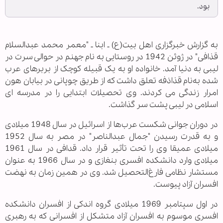
بود.
به گزارش خبرگزاری اهل بیت(ع) ـ ابنا ـ "معمر محمد عبدالسلام
قذافی" در ژوئن 1942 در روستایی به نام جهنم در حوالی سرت در
لیبی به دنیا آمد. خانواده او به یک قبیله کوچک از بربرهای عرب
شده به‌نام قذاذفه تعلق داشت که از طریق چوپانی در بیابان هون
امرار زندگی می کردند. وی تحصیلات ابتدایی را در مدرسه ای
اسلامی در لیبی پشت سر گذاشت.
در دوران جوانی شکست عرب‌ها از اسرائیل در سال 1948 میلادی
و به قدرت رسیدن "جمال عبدالناصر" در مصر به سال 1952
میلادی عمیقا وی را تحت تأثیر قرار داد. قدافی در سال 1961
میلادی وارد دانشکده افسری بنغازی و در سال 1966 به عنوان
مستشار نظامی فارغ‌التحصیل شد. وی در همین زمان به نهضت
افسران آزاد پیوست.
در اول سپتامبر 1969 میلادی گروه اندکی از افسران دانشکده
افسری موسوم به افسران آزاد متشکل از افسرانی که به رهبری