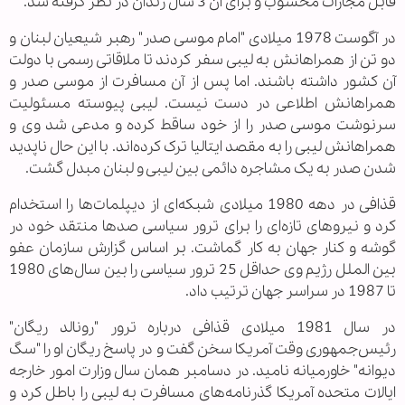
قابل مجازات محسوب و برای آن 3 سال زندان در نظر گرفته شد.
در آگوست 1978 میلادی "امام موسی صدر" رهبر شیعیان لبنان و
دو تن از همراهانش به لیبی سفر کردند تا ملاقاتی رسمی با دولت
آن کشور داشته باشند. اما پس از آن مسافرت از موسی صدر و
همراهانش اطلاعی در دست نیست. لیبی پیوسته مسئولیت
سرنوشت موسی صدر را از خود ساقط کرده و مدعی شد وی و
همراهانش لیبی را به مقصد ایتالیا ترک کرده‌اند. با این حال ناپدید
شدن صدر به یک مشاجره دائمی بین لیبی و لبنان مبدل گشت.
قذافی در دهه 1980 میلادی شبکه‌ای از دیپلمات‌ها را استخدام
کرد و نیروهای تازه‌ای را برای ترور سیاسی صدها منتقد خود در
گوشه و کنار جهان به کار گماشت. بر اساس گزارش سازمان عفو
بین الملل رژیم وی حداقل 25 ترور سیاسی را بین سال‌های 1980
تا 1987 در سراسر جهان ترتیب داد.
در سال 1981 میلادی قذافی درباره ترور "رونالد ریگان"
رئیس‌جمهوری وقت آمریکا سخن گفت و در پاسخ ریگان او را "سگ
دیوانه" خاورمیانه نامید. در دسامبر همان سال وزارت امور خارجه
ایالات متحده آمریکا گذرنامه‌های مسافرت به لیبی را باطل کرد و