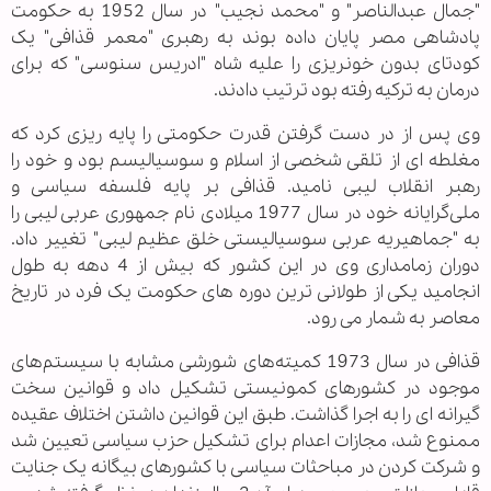
"جمال عبدالناصر" و "محمد نجیب" در سال 1952 به حکومت
پادشاهی مصر پایان داده بوند به رهبری "معمر قذافی" یک
کودتای بدون خونریزی را علیه شاه "ادریس سنوسی" که برای
درمان به ترکیه رفته بود ترتیب دادند.
وی پس از در دست گرفتن قدرت حکومتی را پایه ریزی کرد که
مغلطه ای از تلقی شخصی از اسلام و سوسیالیسم بود و خود را
رهبر انقلاب لیبی نامید. قذافی بر پایه فلسفه سیاسی و
ملی‌گرایانه‌ خود در سال 1977 میلادی نام جمهوری عربی لیبی را
به "جماهیریه عربی سوسیالیستی خلق عظیم لیبی" تغییر داد.
دوران زمامداری وی در این کشور که بیش از 4 دهه به طول
انجامید یکی از طولانی ترین دوره های حکومت یک فرد در تاریخ
معاصر به شمار می رود.
قذافی در سال 1973 کمیته‌های شورشی مشابه با سیستم‌های
موجود در کشورهای کمونیستی تشکیل داد و قوانین سخت
گیرانه ای را به اجرا گذاشت. طبق این قوانین داشتن اختلاف عقیده
ممنوع شد، مجازات اعدام برای تشکیل حزب سیاسی تعیین شد
و شرکت کردن در مباحثات سیاسی با کشورهای بیگانه یک جنایت