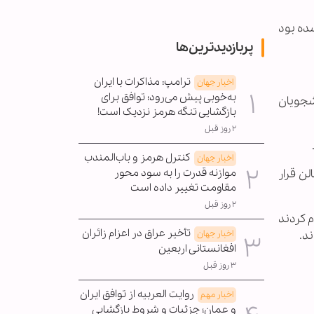
شده بود
پربازدیدترین‌ها
ترامپ: مذاکرات با ایران
اخبار جهان
به‌خوبی پیش می‌رود؛ توافق برای
شجویان
بازگشایی تنگه هرمز نزدیک است!
۲ روز قبل
کنترل هرمز و باب‌المندب
اخبار جهان
موازنه قدرت را به سود محور
ن قرار
مقاومت تغییر داده است
۲ روز قبل
 کردند
تأخیر عراق در اعزام زائران
اخبار جهان
د.
افغانستانی اربعین
۳ روز قبل
روایت العربیه از توافق ایران
اخبار مهم
و عمان؛ جزئیات و شروط بازگشایی