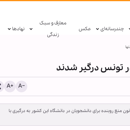
معارف و سبک
چندرسانه‌ای
عکس
نهادها
زندگی
‏ها
ر تونس درگیر شدند
شیخ علی الخطیب: دولت لب
ن منع روبنده برای دانشجویان در دانشگاه این کشور به درگیری با
از ناکامی مذاکرات، گفت‌وگو 
مقاومت را آغاز کند