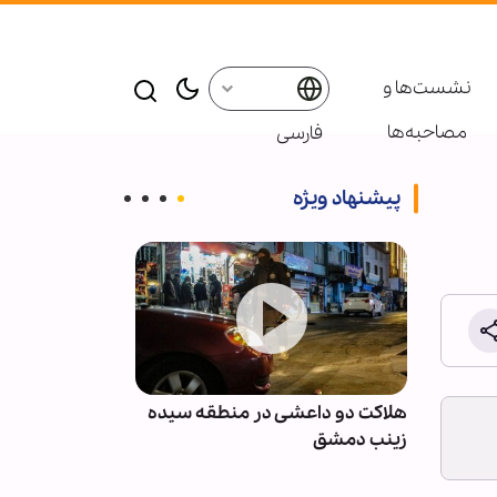
نشست‌ها و
مصاحبه‌ها
فارسی
پیشنهاد ویژه
نان پس
هلاکت دو داعشی در منطقه سیده
انصارالله: مزدو
با
زینب دمشق
نظامی عربستان 
نخواهند بود