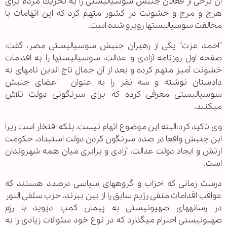
آن برخی از فعالان جنبش سوسیالیستی را به تحریك مردم برای
هرج و مرج و خشونت در كشور متهم كرد که این اتهامات با
مخالفت سوسیالیست‏ها روبرو شده است.
"احمد عزت" یكی از رهبران جنبش سوسیالیستی مصر، گفت:
صفحه اول روزنامه آزادی و عدالت، سوسیالیست‏ها را به اقدامات
خشونت آمیز متهم كرده و بعد از آن جمال تاج الدین نامه‏ای به
دادستان نوشته و سه نفر را به عنوان اعضای جنبش
سوسیالیستی معرفی كرده كه برای سرنگونی دولت تلاش
می‏كنند.
وی تاكید كرد:البته این موضوع اتهام نیست، بلكه افتخار است زیرا
این جنبش واقعا در صدد سرنگون كردن دولت استبداد، حكومت
ارتش و ایجاد دولت عدالت، آزادی و برابری میان همه شهروندان
است.
درست زمانی كه احزاب و گروه‏های سیاسی در‏صدد هستند كه
عواقب اقدامات منفی رژیم سابق را از بین ببرند، حزب سلفی النور
در رسانه‏های صهیونیستی به پیمان كمپ دیوید با رژِم
صهیونیستی احترام می‏گذارد كه در نوع خود سئوالات زیادی را به