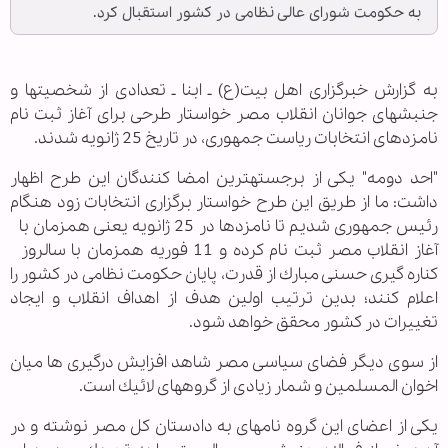
به حكومت شورای عالی نظامی در كشور استقبال کرد.
به گزارش خبرگزاری اهل بیت(ع) ـ ابنا ـ تعدادی از شخصیت‏ها و
جنبش‏های جوانان انقلاب مصر خواستار طرحی برای آغاز ثبت نام
نامزدهای انتخابات ریاست جمهوری، در تاریخ 25 ژانویه شدند.
"احد دومه" یكی از برجسته‏ترین امضا كنندگان این طرح اظهار
داشت: ما از طریق این طرح خواستار برگزاری انتخابات زود هنگام
رئیس جمهوری شدیم تا نامزدها در 25 ژانویه یعنی همزمان با
آغاز انقلاب مصر ثبت نام کرده و 11 فوریه همزمان با سالروز
كناره گیری حسنی مبارك از قدرت، پایان حكومت نظامی در كشور را
اعلام كنند؛ بدین ترتیب اولین هدف از اهداف انقلاب و ایجاد
تغییرات در كشور محقق خواهد شود.
از سوی دیگر فضای سیاسی مصر شاهد افزایش درگیری ها میان
اخوان المسلمین و شمار زیادی از گروه‏های لائیك است.
یكی از اعضای این گروه نامه‏ای به دادستان كل مصر نوشته و در