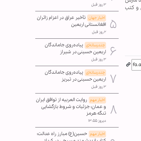
ه مارس
۳ روز قبل
 و کتب
تأخیر عراق در اعزام زائران
اخبار جهان
افغانستانی اربعین
۲ روز قبل
پیاده‌روی جاماندگان
چندرسانه‌ای
اربعین حسینی در شیراز
۳ روز قبل
پیاده‌روی جاماندگان
چندرسانه‌ای
اربعین حسینی در تبریز
۳ روز قبل
روایت العربیه از توافق ایران
اخبار مهم
و عمان؛ جزئیات و شروط بازگشایی
تنگه هرمز
دیروز ۱۳:۵۵
حسین(ع) مبارز راه عدالت؛
اخبار مهم
کتاب اندیشمند مسیحی در کربلا