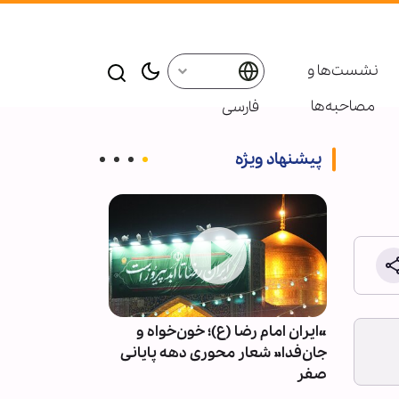
نشست‌ها و
مصاحبه‌ها
فارسی
پیشنهاد ویژه
ا وارد
«ایران امام رضا (ع)؛ خون‌خواه و
سکینه مؤمنان د
ست
جان‌فدا» شعار محوری دهه پایانی
فشار
صفر