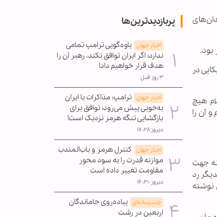
دان‌های
پربازدیدترین‌ها
یاوه‌گویی ترامپ تمامی
اخبار جهان
بود.
ندارد؛ اگر ایران توافق نکند، رهبر آن را
هدف قرار خواهیم داد!
کایی در
۳ روز قبل
ترامپ: مذاکرات با ایران
اخبار جهان
ام هیچ
به‌خوبی پیش می‌رود؛ توافق برای
 آن را
بازگشایی تنگه هرمز نزدیک است!
دیروز ۱۷:۲۸
کنترل هرمز و باب‌المندب
اخبار جهان
موازنه قدرت را به سود محور
نه جهت
مقاومت تغییر داده است
دیگر رد
دیروز ۱۶:۳۰
ل نوشته
پیاده‌روی جاماندگان
چندرسانه‌ای
اربعین در رشت