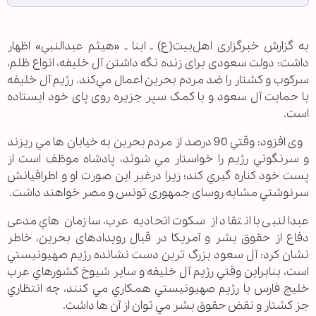
به گزارش خبرگزاری اهل‌بیت(ع) ـ ابنا ـ «هيثم عبدالنبي» اظهار
داشت: دولت سعودی برای زنده نگه داشتن آل خلیفه، انواع ظلم،
سركوب و كشتار را ضد مردم بحرين اعمال مي‌كند. رژيم آل خلیفه
با حمایت آل سعود و با کمک سپر جزیره روی پای خود ایستاده
است.
وی افزود: وقتي 90 درصد از مردم بحرين به خيابان ها مي ريزند
و سرنگوني رژيم را خواستار مي شوند، پادشاه موظف است از
پست خود كناره گيري كند؛ زیرا درغیر این صورت او و اطرافيانش
سرنوشتي مشابه روسای جمهوری تونس و مصر خواهند داشت.
عبدالنبی با انتقاد از سکوت اتحاديه عرب، سازمان هاي مدعی
دفاع از حقوق بشر و آمريكا در قبال رویدادهای بحرین، خاطر
نشان كرد: آل سعود بزرگ ترين دست نشانده رژيم صهيونيستي
است، بنابراين وقتي رژيم آل خليفه و ساير شيوخ كشورهاي عرب
خليج فارس با رژيم صهيونيستي همكاري مي كنند، چه انتظاري
جز كشتار و نقض حقوق بشر مي توان از آن ها داشت.