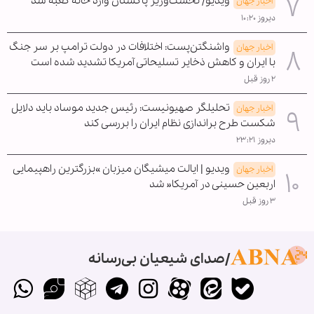
ویدیو/ نخست‌وزیر پاکستان وارد خانه کعبه شد
اخبار جهان
دیروز ۱۰:۲۰
واشنگتن‌پست: اختلافات در دولت ترامپ بر سر جنگ
اخبار جهان
با ایران و کاهش ذخایر تسلیحاتی آمریکا تشدید شده است
۲ روز قبل
تحلیلگر صهیونیست: رئیس جدید موساد باید دلایل
اخبار جهان
شکست طرح براندازی نظام ایران را بررسی کند
دیروز ۲۳:۲۱
ویدیو | ایالت میشیگان میزبان »بزرگترین راهپیمایی
اخبار جهان
اربعین حسینی در آمریکا« شد
۳ روز قبل
صدای شیعیان بی‌رسانه