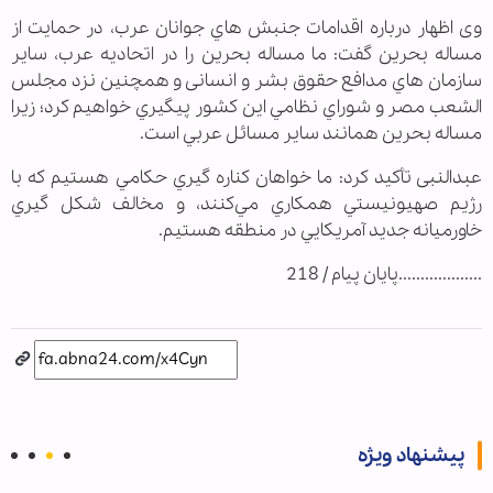
وی اظهار درباره اقدامات جنبش هاي جوانان عرب، در حمايت از
مساله بحرين گفت: ما مساله بحرين را در اتحاديه عرب، ساير
سازمان هاي مدافع حقوق بشر و انسانی و همچنين نزد مجلس
الشعب مصر و شوراي نظامي اين كشور پيگيري خواهيم كرد؛ زيرا
مساله بحرين همانند ساير مسائل عربي است.
عبدالنبی تأکید کرد: ما خواهان كناره گيري حكامي هستيم كه با
رژيم صهيونيستي همكاري مي‌كنند، و مخالف شكل گيري
خاورميانه جديد آمريكايي در منطقه هستيم.
...................پایان پیام / 218
پیشنهاد ویژه