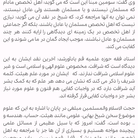
وی گفت: سومین مبنا این است که می گوید: اهل تخصص مادام
که مسلمان نیستند و یا مسلمان هستند ولی عادل نیستند،
نمی توان به آنها مراجعه کرد، که شیخ در نقد آن می گوید: نیازی
نیست که اهل تخصص مسلمان یا عادل باشند، بلکه اگر جماعتی
از اهل تخصص در یک زمینه ای دیدگاهی را ارایه کنند هر چند
مسلمان و عادل نباشند، موجب ایجاد گمان در ما می شوند و این
کفایت می کند.
استاد فقه حوزه علمیه قم یادآورشد: آخرین نقد ایشان به این
دیدگاه است که شرافت، مخصوص علوم الهی و اسلامی است و غیر
علوم اسلامی شرافت ندارند، که ایشان در مورد علم هیئت، کلمه
شریف را ذکر می کند که نشان می دهد هر علم که به کمک بشر
آید شرافت دارد که در واجبات کفایی هم فنون و علوم مورد نیاز
بشر جزء واجبات کفایی قرار گرفته اند.
حجت الاسلام والمسلمین مبلغی در پایان با اشاره به این که علوم
موضوع سخن شیخ بهایی، علومی مانند هیئت، حساب، هندسه و
.. بوده است، گفت: امروز که با سیل عظیمی از مسائل علمی
پیچیده مواجه هستیم و بسیاری از آن ها جز با مراجعه به اهل
تخصص مانند علم پزشکی قابل فهم نیست، باید مرجعیت