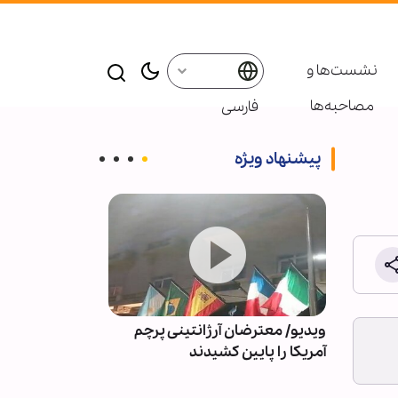
نشست‌ها و
مصاحبه‌ها
فارسی
پیشنهاد ویژه
 به
ویدیو/ معترضان آرژانتینی پرچم
واکنش بقائی به
یق
آمریکا را پایین کشیدند
سوداگری جنگ و
خیالی