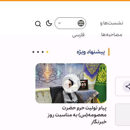
نشست‌ها و
مصاحبه‌ها
فارسی
پیشنهاد ویژه
نسانی و
پیام تولیت حرم حضرت
«ماکانِ ایران» 
چشم
معصومه(س) به مناسبت روز
بمباران اتمی د
ظه
خبرنگار