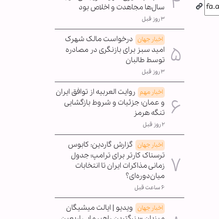
سال‌ها مجاهدت و اخلاص بود
۳ روز قبل
درخواست مالک شهرک
اخبار جهان
امید سبز برای بازنگری در مصادره
توسط طالبان
۳ روز قبل
روایت العربیه از توافق ایران
اخبار مهم
و عمان؛ جزئیات و شروط بازگشایی
تنگه هرمز
۲ روز قبل
گزارش گاردین: کابوس
اخبار جهان
ترسناک کارتر برای ترامپ؛ جدول
زمانی مذاکرات ایران تا انتخابات
میان‌دوره‌ای؟
۶ ساعت قبل
ویدیو | ایالت میشیگان
اخبار جهان
میزبان »بزرگترین راهپیمایی اربعین