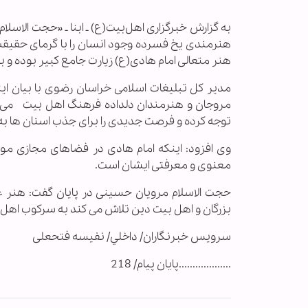
به گزارش خبرگزاری اهل‌بیت(ع) ـ ابنا ـ «حجت الاسل
هنرمندی یخ فسرده وجود انسان را با گرمای حقیقت 
هنر متعالی امام هادی(ع) زیارت جامع کبیر بوده و ب
مدیر کل تبلیغات اسلامی خراسان رضوی با بیان ای
مروجان و هنرمندان دلداده فرهنگ اهل بیت می تو
توجه کرده و فرصت جدیدی را برای جذب اسنان ها به
وی افزود: اینکه امام هادی در فضاهای مجازی مور
معنوی و معرفتی ایشان است.
حجت الاسلام مرویان حسینی در پایان گفت: هنر غر
بزرگان و اهل بیت دین تلاش می کند به سرکوب اهل بی
سرويس خبرنگاران/ داخلي/ نفیسه فتحعلی
...................پایان پیام/ 218