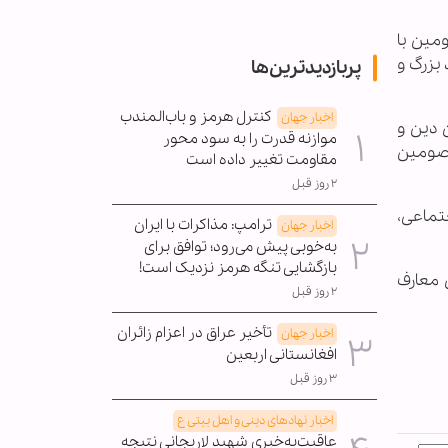
ومین با
بزرگ و
پربازدیدترین‌ها
کنترل هرمز و باب‌المندب
اخبار جهان
 دین و
موازنه قدرت را به سود محور
عصومین
مقاومت تغییر داده است
۲ روز قبل
تماعی،
ترامپ: مذاکرات با ایران
اخبار جهان
به‌خوبی پیش می‌رود؛ توافق برای
بازگشایی تنگه هرمز نزدیک است!
 معارف
۲ روز قبل
تأخیر عراق در اعزام زائران
اخبار جهان
افغانستانی اربعین
۳ روز قبل
اخبار نهادهای دینی و اهل بیتی ع
عاقبت‌به‌خیری شهید لاریجانی نتیجه