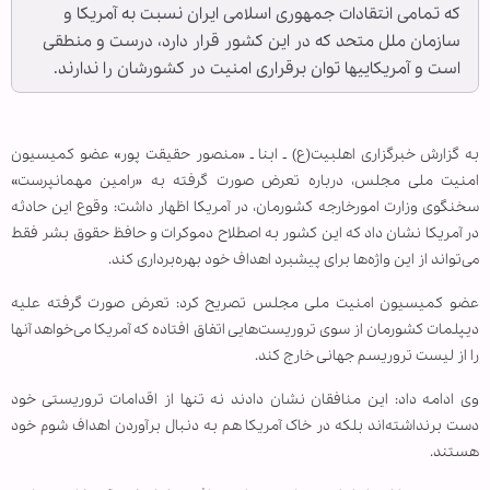
که تمامی انتقادات جمهوری اسلامی ایران نسبت به آمریکا و
سازمان ملل متحد که در این کشور قرار دارد، درست و منطقی
است و آمریکایی‎ها توان برقراری امنیت در کشورشان را ندارند.
به گزارش خبرگزاری اهل‎بیت(ع) ـ ابنا ـ «منصور حقیقت پور» عضو کمیسیون
امنیت ملی مجلس، درباره تعرض صورت گرفته به «رامین مهمان‎پرست»
سخن‎گوی وزارت امورخارجه کشورمان، در آمریکا اظهار داشت: وقوع این حادثه
در آمریکا نشان داد که این کشور به اصطلاح دموکرات و حافظ حقوق بشر فقط
می‌تواند از این واژه‌ها برای پیش‎برد اهداف خود بهره‌برداری کند.
عضو کمیسیون امنیت ملی مجلس تصریح کرد: تعرض صورت گرفته علیه
دیپلمات کشورمان از سوی تروریست‌هایی اتفاق افتاده که آمریکا می‌خواهد آنها
را از لیست تروریسم جهانی خارج کند.
وی ادامه داد: این منافقان نشان دادند نه تنها از اقدامات تروریستی خود
دست برنداشته‌اند بلکه در خاک آمریکا هم به دنبال برآوردن اهداف شوم خود
هستند.