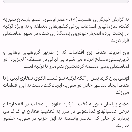
به گزارش خبرگزاری اهل‎بیت(ع) ـ «عمر اوسی» عضو پارلمان سوریه
گفت: سازمانهای اطلاعات برخی کشورهای منطقه و به ویژه ترکیه
در پشت پرده انفجار خودروی بمبگذاری شده در شهر القامشلی
قرار دارند.
وی افزود: هدف این اقدامات که از طریق گروههای وهابی و
تروریستی مسلح انجام می شود بی ثباتی در منطقه "الجزیره" در
القامشلی یعنی منطقه کردنشین هم مرز با ترکیه است.
اوسی بیان کرد: پس از آنکه ترکیه نتوانست الگوی بنغازی لیبی را با
هدف ایجاد مناطق حائل در سوریه ایجاد کند دست به این اقدامات
می زند.
عضو پارلمان سوریه گفت : ترکیه علاوه بر دخالت در انفجارها و
برخی عملیاتهای کماندویی در مرز به تعقیب فعالان پ ک ک می
پردازد در حالی که عناصر وابسته به این حزب در سوریه حضور
ندارند.