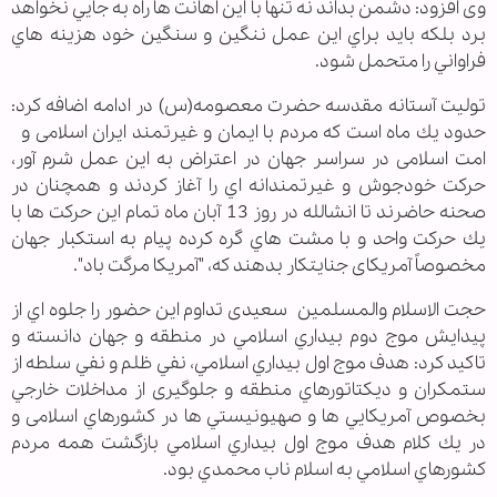
وی افزود: دشمن بداند نه تنها با اين اهانت ها راه به جايي نخواهد
برد بلكه بايد براي اين عمل ننگين و سنگين خود هزينه هاي
فراواني را متحمل شود.
تولیت آستانه مقدسه حضرت معصومه(س) در ادامه اضافه کرد:
حدود يك ماه است كه مردم با ايمان و غيرتمند ایران اسلامی و
امت اسلامی در سراسر جهان در اعتراض به اين عمل شرم آور،
حركت خودجوش و غيرتمندانه اي را آغاز كردند و همچنان در
صحنه حاضرند تا انشالله در روز 13 آبان ماه تمام اين حركت ها با
يك حركت واحد و با مشت هاي گره كرده پيام به استكبار جهان
مخصوصاً آمريكای جنایتکار بدهند كه، "آمريكا مرگت باد".
حجت الاسلام والمسلمین سعیدی تداوم اين حضور را جلوه اي از
پيدايش موج دوم بيداري اسلامي در منطقه و جهان دانسته و
تاکید کرد: هدف موج اول بيداري اسلامي، نفي ظلم و نفي سلطه از
ستمكران و ديكتاتورهاي منطقه و جلوگیری از مداخلات خارجي
بخصوص آمريكايي ها و صهيونيستي ها در كشورهاي اسلامی و
در يك كلام هدف موج اول بيداري اسلامي بازگشت همه مردم
كشورهاي اسلامي به اسلام ناب محمدي بود.