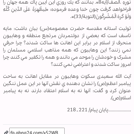
نُورِهِ .الصف/آيه8». بدانند كه يك روزي اين ايين پاك همه جهان را
فراخواهد گرفت چون خدا وعده فرموده: «لِيظْهِرَهُ عَلَى الدِّينِ كُلِّهِ
وَلَوْ كَرِهَ الْمُشْرِكُونَ(التوبة/33)».
تولیت آستانه مقدسه حضرت معصومه(س) بيان داشت: مايه
تاسف است كه بعضي از دولتمردان مرتجع منطقه و وهابيون
منحرف از اسلام در برابر اين اهانت ها ساكت شدند؟ چرا حرفي
نمي زنند؟ اين وهابيون كه همه مذاهب اسلامي مسلمان را
مشرک و خودشان را موحد مي دانند و همه را تكفير مي كنند چرا
امروز ساكت شدند و اعتراضي نمي كنند؟
آیت الله سعیدی سكوت وهابيون در مقابل اهانت به ساحت
پیامبر اعظم(ص) را نشان دهنده ي نقش آنها در این عمل ننگین
عنوان کرد و گفت: آنها نه به اسلام اعتقاد دارند نه به پيامبر
اسلام(ص).
...................پایان پیام/ 221 ـ 218