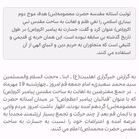
تولیت آستانه مقدسه حضرت معصومه(س) هدف موج دوم
بيداري اسلامي را نفي ظلم و اهانت به ساحت مقدس نبي
اكرم(ص) عنوان کرد و گفت: جسارت به پيامبر اکرم(ص) در طول
تاريخ گذشته بي سابقه نبوده است، اين همان حربه ي قديمي و
كثيفي است كه متجاوزان به حريم دين و انبياي الهي از آن
استفاده مي كنند.
به گزارش خبرگزاری اهل‎بیت(ع) ـ ابنا ـ «حجت السلام والمسلمین
سید محمد سعیدی» امام جمعه قم امروز ـ چهارشنبه 19 مهرماه
ـ در جمع معترضين به اهانت به ساحت مقدس پيامبر اكرم(ص)
كه با عنوان "فدائيان پيامبر اعظم(ص)" در ميدان آستانه حضرت
معصومه(س) گردهم آمده بودند، اظهار داشت: امروز مردم ولايي
و با ايمان قم بعد از چند حركت و تجمع بسيار ارزشمند مجدداً به
عرصه آمده و اعتراضات خود را نسبت به جسارت به ساحت
مقدس حضرت محمد(ص) اعلام مي كنند.