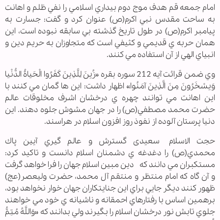
امام جمعه قم هدف موج دوم بيداري اسلامي را نفي ظلم و اهانت
به ساحت مقدس نبي اكرم(ص) عنوان کرد و گفت: جسارت به
پيامبر اکرم(ص) در طول تاريخ گذشته بي سابقه نبوده است، اين
همان حربه ي قديمي و كثيفي است كه متجاوزان به حريم دين و
انبياي الهي از آن استفاده مي كنند.
وي ضمن قرائت آيه 212 سوره بقره «زُينَ لِلَّذِينَ كَفَرُوا الْحَياةُ الدُّنْيا
وَيسْخَرُونَ مِنَ الَّذِينَ آمَنُوا» اظهار داشت: اين ها گمان مي كنند با
اين اهانت مي توانند چهره ي درخشان اشرف مخلوقات عالم
حضرت محمد مصطفي(ص) را در جهان مشوش جلوه دهند. اين
دنيا پرستان آلوده از نفوذ روز افزون اسلام در هراسند.
حجت الاسلام سعیدی گسترش و عالم گيري آيين پاك
محمدي(ص) را دغدغه ي دشمنان اسلام دانست و تاکید کرد:
مستکبران مي دانند كه دين مبين اسلام جهان را فرا خواهد گرفت
و آن گاه كه امام منتظر و منتقم آل محمد، حضرت ولي‏عصر(عج)
ظهور كنند ديگر جايي براي اين جنايتكاران جهان خوار نخواهد بود،
برهمین اساس با رفتارهاي احمقانه و ناشيانه ي خود مي خواهند
جلوي تابش نور درخشان اسلام را بگيرند ولي بدانند كه «وَاللَّهُ مُتِمُّ