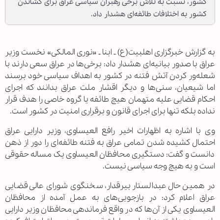
کشور، نسبت به تلاش برخی رهبران سیاسی عراق برای کشاندن
کشور به اختلافات طائفه‌ای هشدار داد.
به گزارش خبرگزاری اهل‎بیت(ع) ـ ابنا ـ «نوری المالکی» نخست وزیر
عراق با صدور بیانیه‌ای هشدار داد: برخی‌ها در عراق سعی دارند با
شعله‌ور کردن آتش فتنه در کشور به اهداف سیاسی خود برسند
اما شیعیان، سنی‌ها و دیگر اقشار ملت عراق بدانند که اجرای
احکام قضایی علیه متهمان هیچ طائفه‌ یا گروه خاصی را هدف قرار
نداده بلکه تنها برای اجرای قانون و برقراری امنیت در کشور است.
وی با اشاره به اظهارات اخیر رافع العیساوی، وزیر دارایی عراق
احتمال کشیده شدن تمامی عراق به فتنه طائفه‌ای را دور از ذهن
دانست و گفت: دستگیری محافظان العیساوی یک مساله حقوقی
است و به هیچ وجه سیاسی نیست.
در همین حال عبدالستار بیرقدار، سخنگوی شورای عالی قضایی
عراق اعلام کرد: در بازجویی‌های به عمل آمده از محافظان
العیساوی یکی از آن‌ها که در واقع فرماندهی محافظان وزیر دارایی