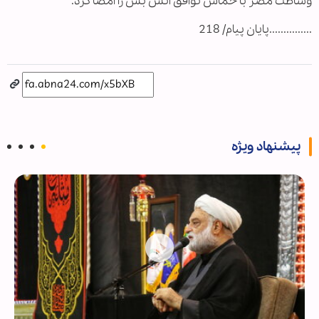
وساطت مصر با حماس توافق آتش بس را امضا کرد.
...............پایان پیام/ 218
پیشنهاد ویژه