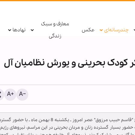
معارف و سبک
چندرسانه‌ای
عکس
نهادها
زندگی
 کودک بحرینی و یورش نظامیان آل
اینفوگرافی | تجدید بیعت و 
برای یاری اهل‌بیت(ع) - ۱۴
به گزارش خبرگزاری اهل‏بیت(ع) ـ ابنا ـ مراسم تشییع "قاسم حبیب مرزوق" عصر امروز ـ یکشنبه 8 بهمن ماه ـ با حضور
ه حضور بسیار گسترده زنان و مردان بحرینی در این مراسم، نیروهای رژیم 