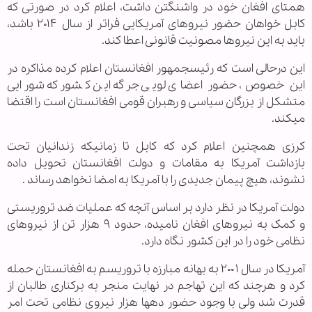
همتای افغان خود در واشنگتن داشت، اعلام کرد در صورتی که
کابل خواهان حضور نیروهای آمریکایی فراتر از سال ۲۰۱۴ باشد،
باید به این نیروها مصونیت قانونی اعطا کند.
این درحالی است که رئیس‎جمهور افغانستان اعلام کرده مذاکره در
این خصوص، حضور اعضای لویی جرگه این کشور که شورایی
متشکل از بزرگان سیاسی و رهبران قومی افغانستان است را اقتضا
می‎کند.
کرزی همچنین اعلام کرد که کابل تا زمانی‎که زندانیان تحت
بازداشت آمریکا به مقامات و دولت افغانستان تحویل داده
نشوند، هیچ پیمان جدیدی را با آمریکا به امضا نخواهد رساند .
دولت آمریکا در نظر دارد بر اساس آن‎چه که عملیات ضد تروریستی
و کمک به نیروهای افغان نامیده، حدود ۹ هزار تن از نیروهای
نظامی خود را در این کشور نگاه دارد.
آمریکا در سال ۲۰۰۱ به بهانه مبارزه با تروریسم به افغانستان حمله
کرد و هرچند که این تهاجم در نهایت منجر به برکناری طالبان از
قدرت شد ولی با وجود حضور ده‎ها هزار نیروی نظامی تحت امر