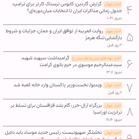
گزارش گاردین: کابوس ترسناک کارتر برای ترامپ؛
اخبار جهان
جدول زمانی مذاکرات ایران تا انتخابات میان‌دوره‌ای؟
دیروز ۱۰:۴۱
روایت العربیه از توافق ایران و عمان؛ جزئیات و شروط
اخبار مهم
بازگشایی تنگه هرمز
۳ روز قبل
گرامیداشت سپهبد شهید
اخبار نهادهای دینی و اهل بیتی ع
سیدعبدالرحیم موسوی در حرم بانوی کرامت
دیروز ۱۳:۱۱
ویدیو/ نخست‌وزیر پاکستان وارد خانه کعبه شد
اخبار جهان
۲ روز قبل
بزرگراه آرال-خزر؛ گام بلند قزاقستان برای تسلط بر
اخبار جهان
ترانزیت اوراسیا
دیروز ۱۸:۱۶
تحلیلگر صهیونیست: رئیس جدید موساد باید دلایل
اخبار جهان