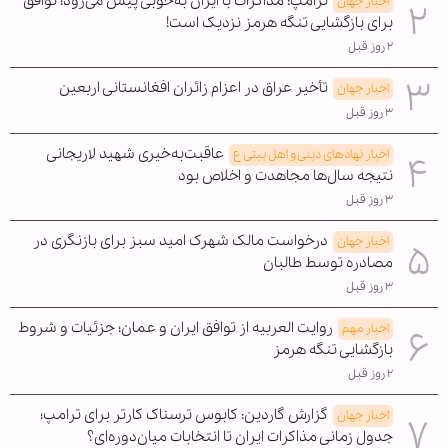
ترامپ: مذاکرات با ایران به‌خوبی پیش می‌رود؛ توافق
اخبار جهان
برای بازگشایی تنگه هرمز نزدیک است!
۲ روز قبل
تأخیر عراق در اعزام زائران افغانستانی اربعین
اخبار جهان
۳ روز قبل
عاقبت‌به‌خیری شهید لاریجانی
اخبار نهادهای دینی و اهل بیتی ع
نتیجه سال‌ها مجاهدت و اخلاص بود
۳ روز قبل
درخواست مالک شهرک امید سبز برای بازنگری در
اخبار جهان
مصادره توسط طالبان
۳ روز قبل
روایت العربیه از توافق ایران و عمان؛ جزئیات و شروط
اخبار مهم
بازگشایی تنگه هرمز
۲ روز قبل
گزارش گاردین: کابوس ترسناک کارتر برای ترامپ؛
اخبار جهان
جدول زمانی مذاکرات ایران تا انتخابات میان‌دوره‌ای؟