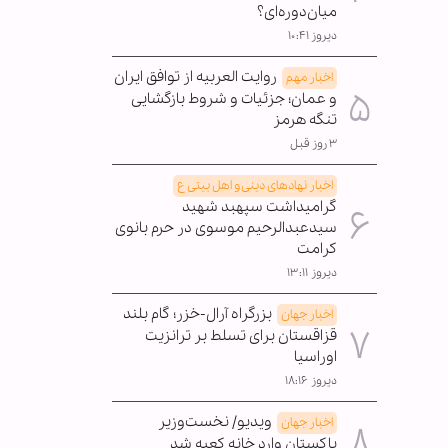
میان‌دوره‌ای؟
دیروز ۱۰:۴۱
روایت العربیه از توافق ایران
اخبار مهم
و عمان؛ جزئیات و شروط بازگشایی
تنگه هرمز
۳ روز قبل
اخبار نهادهای دینی و اهل بیتی ع
گرامیداشت سپهبد شهید
سیدعبدالرحیم موسوی در حرم بانوی
کرامت
دیروز ۱۳:۱۱
بزرگراه آرال-خزر؛ گام بلند
اخبار جهان
قزاقستان برای تسلط بر ترانزیت
اوراسیا
دیروز ۱۸:۱۶
ویدیو/ نخست‌وزیر
اخبار جهان
پاکستان وارد خانه کعبه شد