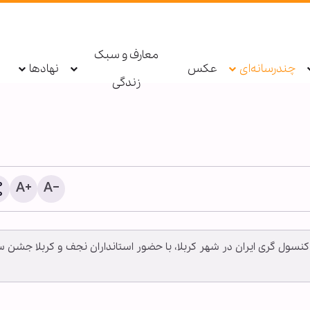
معارف و سبک
چندرسانه‌ای
عکس
نهادها
زندگی
، کنسول گری ایران در شهر کربلا، با حضور استانداران نجف و کربلا جشن 
طرح جنجالی پارلمان ایتالیا 
تشدید نظارت‌های امنیتی بر
مذهبی و مساجد