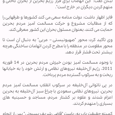
لبنان گفت: "این اتهامات برای فرار رژیم بحرین از بحران داخلی و
متهم کردن دیگران در خارج است".
فایز اظهار داشت: دولت منامه سعی می کند کشورها و طرفهایی را
که از مطالبات مشروع و حرکت مسالمت آمیز مردم بحرین
حمایت می کنند، بعنوان مسئول بحران این کشور معرفی کند.
وی تأکید کرد: محور "صهیونیستی – عربی" به دنبال آن است تا
محور مقاومت در منطقه را با مطرح کردن اتهامات ساختگی هرچه
بیشتر تحت فشار قرار دهد.
با وجود مسالمت آمیز بودن خیزش مردم بحرین در 14 فوریه
2011، رژیم آل‌خلیفه نیروهای نظامی و ارتش خود را به خیابانها
ریخت و به سرکوب گسترده مردم پرداخت.
در پی ناتوانی آل‌خلیفه در سرکوب انقلاب مسالمت آمیز مردم
بحرین، نیروهای نظامی سعودی با چراغ سبز آل‌خلیفه به بحرین
اعزام شدند و علاوه بر کشتار مردم، مساجد و حسینیه های
بسیاری را منهدم کردند.
کمیته حقیقت یاب به ریاست "قاضی شریف بسیونی" پس از انجام