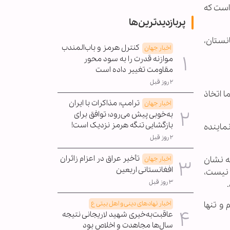
 است که
پربازدیدترین‌ها
نستان،
کنترل هرمز و باب‌المندب
اخبار جهان
موازنه قدرت را به سود محور
مقاومت تغییر داده است
۲ روز قبل
ا اتخاذ
ترامپ: مذاکرات با ایران
اخبار جهان
به‌خوبی پیش می‌رود؛ توافق برای
بازگشایی تنگه هرمز نزدیک است!
نماینده
۲ روز قبل
تأخیر عراق در اعزام زائران
که نشان
اخبار جهان
افغانستانی اربعین
 نیست،
۳ روز قبل
اخبار نهادهای دینی و اهل بیتی ع
و تنها
عاقبت‌به‌خیری شهید لاریجانی نتیجه
سال‌ها مجاهدت و اخلاص بود