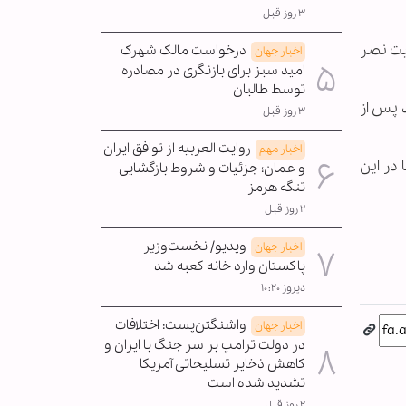
۳ روز قبل
لیت نصر
درخواست مالک شهرک
اخبار جهان
امید سبز برای بازنگری در مصادره
توسط طالبان
 پس از
۳ روز قبل
روایت العربیه از توافق ایران
اخبار مهم
ث گسترش خشونت‌ها در این
و عمان؛ جزئیات و شروط بازگشایی
تنگه هرمز
۲ روز قبل
ویدیو/ نخست‌وزیر
اخبار جهان
پاکستان وارد خانه کعبه شد
دیروز ۱۰:۲۰
واشنگتن‌پست: اختلافات
اخبار جهان
در دولت ترامپ بر سر جنگ با ایران و
کاهش ذخایر تسلیحاتی آمریکا
تشدید شده است
۲ روز قبل