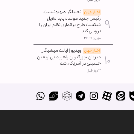
تحلیلگر صهیونیست:
اخبار جهان
رئیس جدید موساد باید دلایل
شکست طرح براندازی نظام ایران را
بررسی کند
دیروز ۲۳:۲۱
ویدیو | ایالت میشیگان
اخبار جهان
میزبان »بزرگترین راهپیمایی اربعین
حسینی در آمریکا« شد
۳ روز قبل