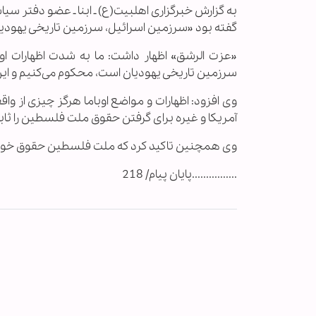
به گزارش خبرگزاری اهل‏بیت(ع) ـ ابنا ـ عضو دفتر س
گفته بود «سرزمین اسرائیل،‌ سرزمین تاریخی یهودیا
«عزت الرشق» اظهار داشت: ما به شدت اظهارات ا
سرزمین تاریخی یهودیان است، محکوم می‌کنیم و این ا
وی افزود: اظهارات و مواضع اوباما هرگز چیزی از وا
آمریکا و غیره برای گرفتن حقوق ملت فلسطین را ثاب
وی همچنین تاکید کرد که ملت فلسطین حقوق خود را 
................پایان پیام/ 218