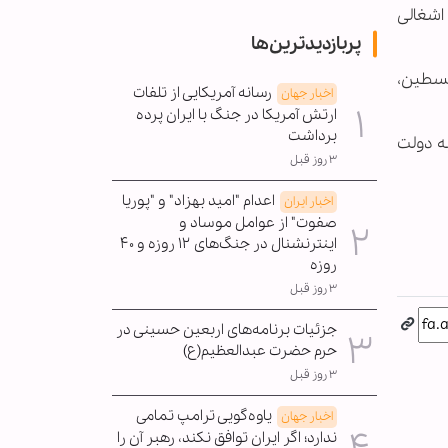
 اشغالی
پربازدیدترین‌ها
لسطین،
رسانه آمریکایی از تلفات
اخبار جهان
ارتش آمریکا در جنگ با ایران پرده
برداشت
به دولت
۳ روز قبل
اعدام "امید بهزاد" و "پوریا
اخبار ایران
صفوت" از عوامل موساد و
اینترنشنال در جنگ‌های ۱۲ روزه و ۴۰
روزه
۳ روز قبل
جزئیات برنامه‌های اربعین حسینی در
حرم حضرت عبدالعظیم(ع)
۳ روز قبل
یاوه‌گویی ترامپ تمامی
اخبار جهان
ندارد؛ اگر ایران توافق نکند، رهبر آن را