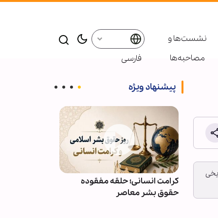
نشست‌ها و
مصاحبه‌ها
فارسی
پیشنهاد ویژه
یخی
ائر در موکب
کرامت انسانی؛ حلقه مفقوده
ویدیو | دعا کن
بعین
حقوق بشر معاصر
دعوت‌شدگان به 
باشیم