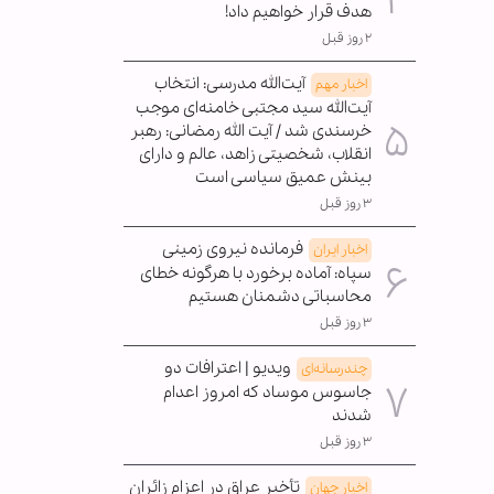
هدف قرار خواهیم داد!
۲ روز قبل
آیت‌الله مدرسی: انتخاب
اخبار مهم
آیت‌الله سید مجتبی خامنه‌ای موجب
خرسندی شد / آیت الله رمضانی: رهبر
انقلاب، شخصیتی زاهد، عالم و دارای
بینش عمیق سیاسی است
۳ روز قبل
فرمانده نیروی زمینی
اخبار ایران
سپاه: آماده برخورد با هرگونه خطای
محاسباتی دشمنان هستیم
۳ روز قبل
ویدیو | اعترافات دو
چندرسانه‌ای
جاسوس موساد که امروز اعدام
شدند
۳ روز قبل
تأخیر عراق در اعزام زائران
اخبار جهان