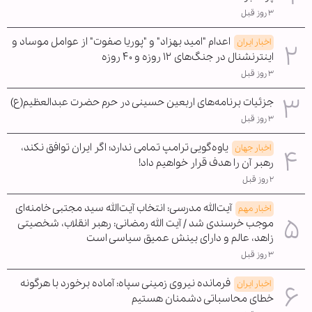
۳ روز قبل
اعدام "امید بهزاد" و "پوریا صفوت" از عوامل موساد و
اخبار ایران
اینترنشنال در جنگ‌های ۱۲ روزه و ۴۰ روزه
۳ روز قبل
جزئیات برنامه‌های اربعین حسینی در حرم حضرت عبدالعظیم(ع)
۳ روز قبل
یاوه‌گویی ترامپ تمامی ندارد؛ اگر ایران توافق نکند،
اخبار جهان
رهبر آن را هدف قرار خواهیم داد!
۲ روز قبل
آیت‌الله مدرسی: انتخاب آیت‌الله سید مجتبی خامنه‌ای
اخبار مهم
موجب خرسندی شد / آیت الله رمضانی: رهبر انقلاب، شخصیتی
زاهد، عالم و دارای بینش عمیق سیاسی است
۳ روز قبل
فرمانده نیروی زمینی سپاه: آماده برخورد با هرگونه
اخبار ایران
خطای محاسباتی دشمنان هستیم