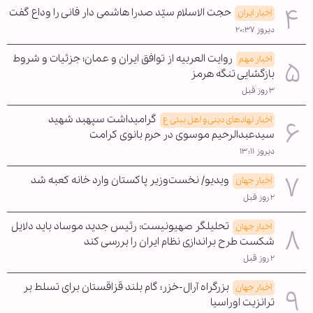
حجت الاسلام سیّد صدرا هاشمی دار فانی را وداع گفت
اخبار ایران
دیروز ۲۰:۳۷
روایت العربیه از توافق ایران و عمان؛ جزئیات و شروط
اخبار مهم
بازگشایی تنگه هرمز
۳ روز قبل
گرامیداشت سپهبد شهید
اخبار نهادهای دینی و اهل بیتی ع
سیدعبدالرحیم موسوی در حرم بانوی کرامت
دیروز ۱۳:۱۱
ویدیو/ نخست‌وزیر پاکستان وارد خانه کعبه شد
اخبار جهان
۲ روز قبل
تحلیلگر صهیونیست: رئیس جدید موساد باید دلایل
اخبار جهان
شکست طرح براندازی نظام ایران را بررسی کند
۲ روز قبل
بزرگراه آرال-خزر؛ گام بلند قزاقستان برای تسلط بر
اخبار جهان
ترانزیت اوراسیا