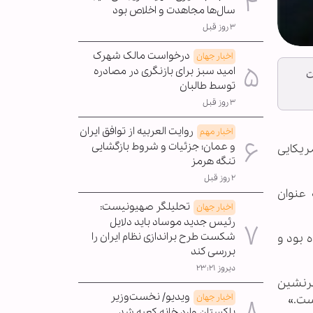
سال‌ها مجاهدت و اخلاص بود
۳ روز قبل
درخواست مالک شهرک
اخبار جهان
امید سبز برای بازنگری در مصادره
ت
توسط طالبان
۳ روز قبل
روایت العربیه از توافق ایران
اخبار مهم
و عمان؛ جزئیات و شروط بازگشایی
مریکایی
تنگه هرمز
۲ روز قبل
 عنوان
تحلیلگر صهیونیست:
اخبار جهان
رئیس جدید موساد باید دلایل
شکست طرح براندازی نظام ایران را
 بود و
بررسی کند
دیروز ۲۳:۲۱
سرنشین
ویدیو/ نخست‌وزیر
اخبار جهان
ست.»
پاکستان وارد خانه کعبه شد