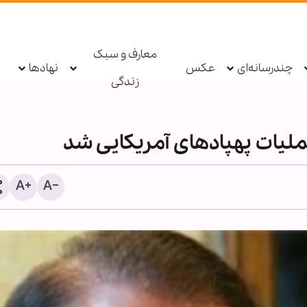
معارف و سبک
چندرسانه‌ای
عکس
نهادها
زندگی
ملیات پهپادهای آمریکایی شد
نامه‌های نهج‌ا
امام علی(ع) به کارگزاران؛
خداوند از حسابرسی مردم 
است