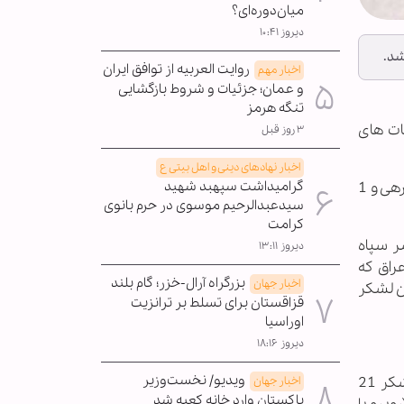
میان‌دوره‌ای؟
دیروز ۱۰:۴۱
روایت العربیه از توافق ایران
اخبار مهم
و عمان؛ جزئیات و شروط بازگشایی
تنگه هرمز
عملیات های
۳ روز قبل
اخبار نهادهای دینی و اهل بیتی ع
در عملیات فتح المبین که از دومین روز عید سال 1361 به مدت یک هفته در غرب کرخه اجرا شد، طومار دو لشکر 10 زرهی و 1
گرامیداشت سپهبد شهید
سیدعبدالرحیم موسوی در حرم بانوی
کرامت
از تیپ 1 لشکر 21 حمزه و 4 گردان تیپ 7 ولی عصر سپاه
دیروز ۱۳:۱۱
کانیزه عراق که
بزرگراه آرال-خزر؛ گام بلند
اخبار جهان
ن لشکر
قزاقستان برای تسلط بر ترانزیت
اوراسیا
دیروز ۱۸:۱۶
ویدیو/ نخست‌وزیر
عکس فوق در شروع این مرحله ازعملیات فتح المبین گرفته شده است که در آن سرهنگ پورداراب فرمانده تیپ 3 لشکر 21
اخبار جهان
پاکستان وارد خانه کعبه شد