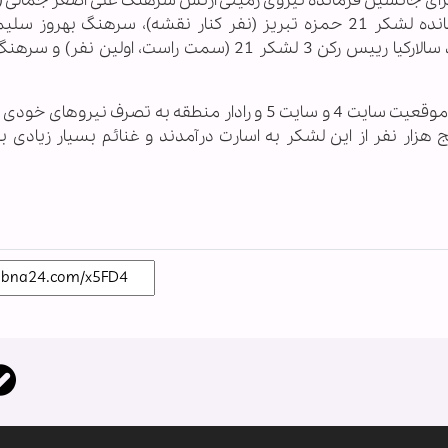
زه (نفر وسط) در حال ارائه طرح عملیاتی نصر3 برای جانشین فرمانده نیروی زمینی ارتش سرهنگ علی اصغر جمال
لباس تیره)، سرهنگ حسین حسنی سعدی فرمانده لشکر 21 حمزه تبریز (نفر کنار نقشه)، سرهنگ بهرو
جانشین لشکر 21 حمزه، سرهنگ دوم علی‌محمد سالارکیا رییس رکن 3 لشکر 21 (سمت راست، اولین
در این مرحله از عملیات، ارتفاعات ابوصلیبی خات و موقعیت سایت 4 و سایت 5 و رادار منطقه به تصرف نی
ز پنج هزار نفر از این لشکر به اسارت درآمدند و غنائم بسیار زیادی