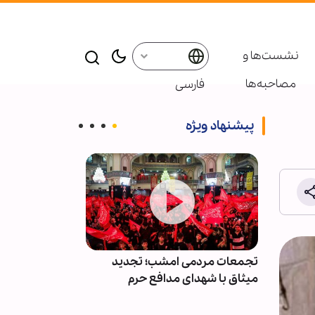
نشست‌ها و
مصاحبه‌ها
فارسی
پیشنهاد ویژه
کشتی از
تجمعات مردمی امشب؛ تجدید
«ایستادگی» چک
میثاق با شهدای مدافع حرم
است/ گفتمان م
جوان منتقل ش