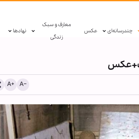
معارف و سبک
چندرسانه‌ای
عکس
نهادها
زندگی
یات+عکس
اذعان آمریکا به عبور ده‌ها 
محاصره ایران