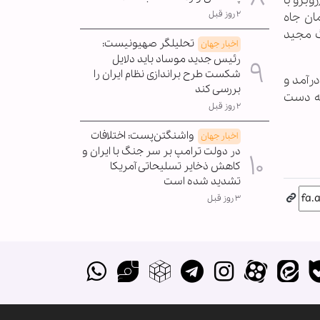
ی (روبرو با
۲ روز قبل
ز سلیمان جاه
 نفر) و سرهنگ مجید
تحلیلگر صهیونیست:
اخبار جهان
رئیس جدید موساد باید دلایل
شکست طرح براندازی نظام ایران را
روهای خودی درآمد و
بررسی کند
 به دست
۲ روز قبل
واشنگتن‌پست: اختلافات
اخبار جهان
در دولت ترامپ بر سر جنگ با ایران و
کاهش ذخایر تسلیحاتی آمریکا
تشدید شده است
۳ روز قبل