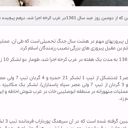
1361در غرب کرخه اجرا شد، درهم پیچیده شد.
رش خبرگزاری اهل‏بیت(ع) ـ ابنا ـ سال 1361، سال پیروزیهای مهم در هشت سال جنگ تحمیلی است که طی آن، 
 بن عقیل پیروزی های بزرگی نصیب رزمندگان اسلام کرد.
در مرحله سوم این عملیات، قرارگاه نصر، شامل نصر1 (متشکل 
پاسداران) و نصر3 (شامل تیپ 3لشکر 21 حمزه و 3 گردان از تیپ 7 ولی عصر سپاه پاسداران)، لشکر یک م
یک عملیات متهورانه در منطقه ابوصلیبی خات در غرب شوش احاطه و ای
 زد.