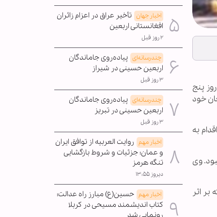
تأخیر عراق در اعزام زائران
اخبار جهان
افغانستانی اربعین
۲ روز قبل
پیاده‌روی جاماندگان
چندرسانه‌ای
اربعین حسینی در شیراز
۳ روز قبل
روز پنج
ان خود
پیاده‌روی جاماندگان
چندرسانه‌ای
اربعین حسینی در تبریز
۳ روز قبل
قدام به
روایت العربیه از توافق ایران
اخبار مهم
و عمان؛ جزئیات و شروط بازگشایی
نبود. وی
تنگه هرمز
دیروز ۱۳:۵۵
ن مورد، خودکشی یک جوان 31 ساله بود که بر اثر
حسین(ع) مبارز راه عدالت؛
اخبار مهم
کتاب اندیشمند مسیحی در کربلا
رونمایی شد