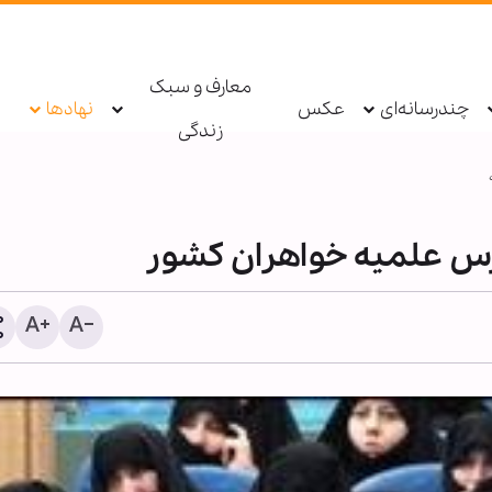
معارف و سبک
چندرسانه‌ای
عکس
نهادها
زندگی
«ایران امام رضا (ع)؛ خون‌خو
جان‌فدا» شعار محوری دهه 
صفر