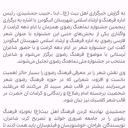
به گزارش خبرگزاری اهل بیت (ع) ـ ابنا ـ حبيب جمشيدی، رئيس
اداره فرهنگ و ارشاد اسلامی شهرستان اليگودرز با اشاره به برگزاری
پنجمين جشنواره نماهنگ رضوی همزمان با ايام دهه كرامت از
واگذاری يكی از بخش‌های جنبی اين جشنواره با عنوان شعر
فارسی رضوی به اداره فرهنگ و ارشاد اسلامی شهرستان اليگودرز
گفت: اين جشنواره شعر در ايام دهه كرامت و با حضور شاعران
لرستانی با موضوع فرهنگ رضوی برگزار می‌شود و شاعران
منتخب در جشنواره ملی نماهنگ رضوی تجليل می‌شوند.
وی نقش شعر را در معرفی فرهنگ رضوی را بسيار حائز اهميت
دانست و افزود: شعرايی كه در حوزه فرهنگ رضوی شعر
می‌سرايند بيشتر در قالب شعر سپيد كار می‌كنند كه می‌طلبد
شخصيت برجسته امام‌ رضا(ع) و زندگانی و كرامات آن حضرت در
قالب شعر كلاسيك نيز بيان شود.
جمشيدی نهادينه كردن فرهنگ اهل ‌بيت(ع) به‌ويژه فرهنگ
رضوی را در جامعه ضروری خواند و تصريح كرد: شاعران،
نويسندگان، طراحان، خوشنويسان و فيلم‌سازان بايد همت كنند تا