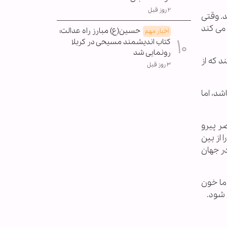
۲ روز قبل
. وقتی
می کند
حسین(ع) مبارز راه عدالت؛
اخبار مهم
کتاب اندیشمند مسیحی در کربلا
رونمایی شد
 که از
۳ روز قبل
شد، اما
ر پیرو
 از بین
ر جهان
اما خون
 شود.