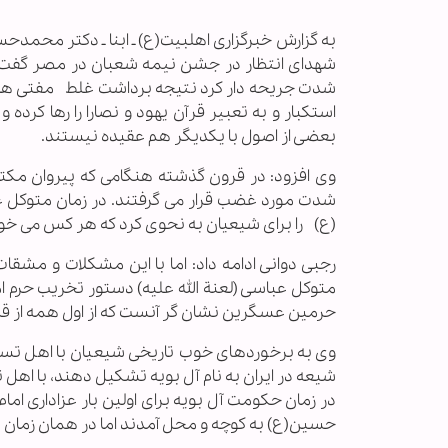
به گزارش خبرگزاری اهل‏بیت(ع) ـ ابنا ـ‌ دکتر محمد
شهدای انتظار در جشن نیمه شعبان در مصر گفت: ح
شدت جریحه دار کرد نتیجه برداشت غلط مفتی های 
استکبار و به تعبیر قرآن یهود و نصارا را رها کر
بعضی از اصول با یکدیگر هم عقیده نیستند.
وی افزود: در قرون گذشته هنگامی که پیروان مکتب
شدت مورد غضب قرار می گرفتند. در زمان متوکل ع
(ع) را برای شیعیان به نحوی کرد که هر کس می خواس
رجبی دوانی ادامه داد: اما با این مشکلات و مشقا
متوکل عباسی (لعنة الله علیه) دستور تخریب حرم ام
حرمین عسگرین نشان گر آنست که از اول همه از ق
وی به برخوردهای خوب تاریخی شیعیان با اهل تسنن
شیعه در ایران به نام آل بویه تشکیل دهند، با اهل 
در زمان حکومت آل بویه برای اولین بار عزاداری اما
حسین(ع) به کوچه و محل آمدند اما در همان زمان 