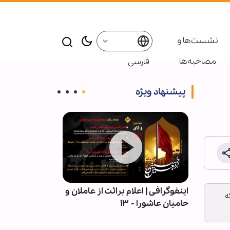
نشست‌ها و
مصاحبه‌ها
فارسی
پیشنهاد ویژه
| قلمِ
اینفوگرافی | اعلام برائت از عاملان و
اربعین در میان 
ه
حامیان عاشورا - ۱۳
آیین عاشورایی