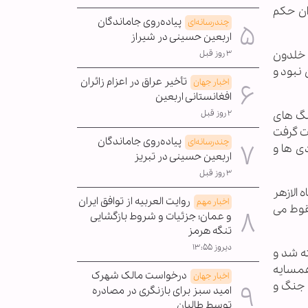
ان حکم
پیاده‌روی جاماندگان
چندرسانه‌ای
اربعین حسینی در شیراز
ن خلدون
۳ روز قبل
نبود و
تأخیر عراق در اعزام زائران
اخبار جهان
افغانستانی اربعین
۲ روز قبل
چنگ های
ت گرفت
پیاده‌روی جاماندگان
چندرسانه‌ای
ی ها و
اربعین حسینی در تبریز
۳ روز قبل
الازهر
روایت العربیه از توافق ایران
اخبار مهم
قوط می
و عمان؛ جزئیات و شروط بازگشایی
تنگه هرمز
دیروز ۱۳:۵۵
ه شد و
همسایه
درخواست مالک شهرک
اخبار جهان
 جنگ و
امید سبز برای بازنگری در مصادره
توسط طالبان