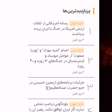
پربازدیدترین‌ها
رسانه آمریکایی از تلفات
اخبار جهان
ارتش آمریکا در جنگ با ایران پرده
برداشت
۳ روز قبل
اعدام "امید بهزاد" و "پوریا
اخبار ایران
صفوت" از عوامل موساد و
اینترنشنال در جنگ‌های ۱۲ روزه و ۴۰
روزه
۳ روز قبل
جزئیات برنامه‌های اربعین حسینی در
حرم حضرت عبدالعظیم(ع)
۳ روز قبل
یاوه‌گویی ترامپ تمامی
اخبار جهان
ندارد؛ اگر ایران توافق نکند، رهبر آن را