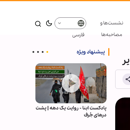
نشست‌ها و
مصاحبه‌ها
فارسی
پیشنهاد ویژه
یر
ت،
پادکست ابنا - روایت یک دهه | پشت
پیمان با خدا؛ رم
(ع) -
درهای جُرف
نشیب زندگی