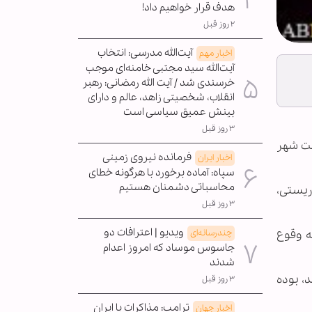
هدف قرار خواهیم داد!
۲ روز قبل
آیت‌الله مدرسی: انتخاب
اخبار مهم
آیت‌الله سید مجتبی خامنه‌ای موجب
خرسندی شد / آیت الله رمضانی: رهبر
انقلاب، شخصیتی زاهد، عالم و دارای
بینش عمیق سیاسی است
۳ روز قبل
سمت شهر
فرمانده نیروی زمینی
اخبار ایران
سپاه: آماده برخورد با هرگونه خطای
محاسباتی دشمنان هستیم
ریستی،
۳ روز قبل
ویدیو | اعترافات دو
چندرسانه‌ای
ه وقوع
جاسوس موساد که امروز اعدام
شدند
ازمی گشتند، بوده
۳ روز قبل
ترامپ: مذاکرات با ایران
اخبار جهان