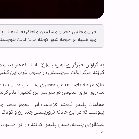
حزب مجلس وحدت مسلمین متعلق به شیعیان پاکستا
چهارشنبه در حومه شهر کویته مرکز ایالت بلوچستا
به گزارش خبرگزاری اهل‌بیت(ع) ـ ابنا ـ انفجار بمب
کویته مرکز ایالت بلوچستان در جنوب غرب این کشور در حرکت بود،
علامه راجه ناصر عباس جعفری دبیر کل حزب سیا
سه روز عزای عمومی در سراسر این کشور اعلام کرد.
مقامات پلیس کویته افزودند: این انفجار عصر چ
پیوست که در این حادثه تروریستی چند زن و کودک (20 نفر) بشدت آسیب دیدند.
است.