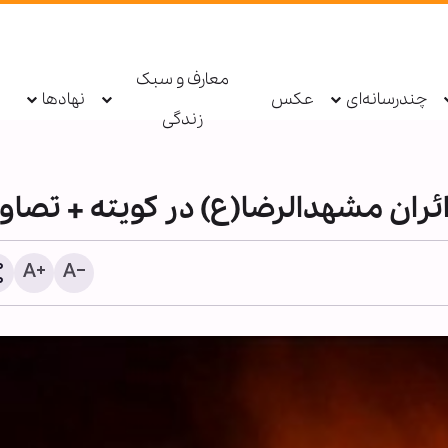
معارف و سبک
چندرسانه‌ای
عکس
نهادها
زندگی
ئران مشهدالرضا(ع) در کویته + تصاو
اینفوگرافی | گواهی بر امام
هدایت و حقانیت امام حسین
۱۲