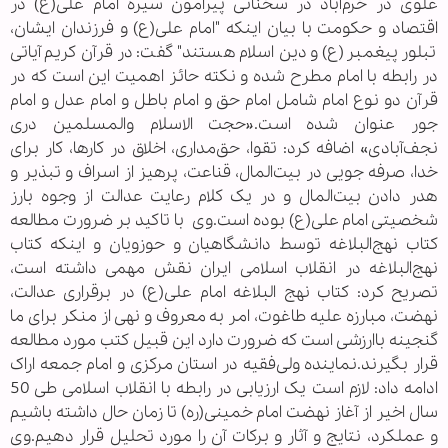
علوی در خرم‌آباد در سخنانی پیرامون سیره امام علی(ع) در
اقتصاد و حکومت با بیان اینکه "امام علی(ع) و فرزندان ایشان،
تبلور پیغمبر(ع) و دین اسلام هستند" گفت: در قرآن کریم آیاتی
در رابطه با امام مطرح شده و نکته حائز اهمیت این است که در
قرآن دو نوع امام شامل امام حق و امام باطل و امام عدل و امام
جور عنوان شده است.«حجت الاسلام والمسلمین دری‌
نجف‌آبادی» اضافه کرد: تقوا، حق‌مداری، اخلاق در کارها، کار برای
خدا، صرفه جویی در بیت‌المال، قناعت، پرهیز از اسراف و تبذیر و
هدر دادن بیت‌المال و در یک کلام رعایت عدالت از وجوه بارز
شخصیتی امام علی(ع) بوده است.وی با تاکید بر ضرورت مطالعه
کتاب نهج‌البلاغه توسط دانشگاهیان و حوزویان و اینکه کتاب
نهج‌البلاغه در انقلاب اسلامی ایران نقش مهمی داشته است،
تصریح کرد: کتاب نهج البلاغه امام علی(ع) در برقراری عدالت،
نهضت، مبارزه علیه طاغوت، امر به معروف و نهی از منکر برای ما
گنجینه باارزشی است که ضرورت دارد این قبیل کتب مورد مطالعه
قرار بگیرند.نماینده ولی‌فقیه در استان مرکزی و امام جمعه اراک
ادامه داد: لازم است یک ارزیابی در رابطه با انقلاب اسلامی طی 50
سال اخیر از آغاز نهضت امام خمینی(ره) تا زمان حال داشته باشیم
و عملکرد، نتایج و آثار و برکات آن را مورد تحلیل قرار دهیم.وی