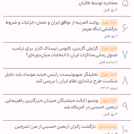
مصادره توسط طالبان
۳ روز قبل
روایت العربیه از توافق ایران و عمان؛ جزئیات و شروط
اخبار مهم
بازگشایی تنگه هرمز
۲ روز قبل
گزارش گاردین: کابوس ترسناک کارتر برای ترامپ؛
اخبار جهان
جدول زمانی مذاکرات ایران تا انتخابات میان‌دوره‌ای؟
۷ ساعت قبل
تحلیلگر صهیونیست: رئیس جدید موساد باید دلایل
اخبار جهان
شکست طرح براندازی نظام ایران را بررسی کند
دیروز ۲۳:۲۱
ویدیو | ایالت میشیگان میزبان »بزرگترین راهپیمایی
اخبار جهان
اربعین حسینی در آمریکا« شد
۳ روز قبل
بازگشت زائران اربعین حسینی از مرز تمرچین
چندرسانه‌ای
۳ روز قبل