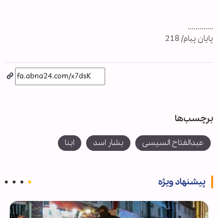
.............
پایان پیام/ 218
برچسب‌ها
عبدالفتاح السیسی
بشار اسد
ابنا
پیشنهاد ویژه