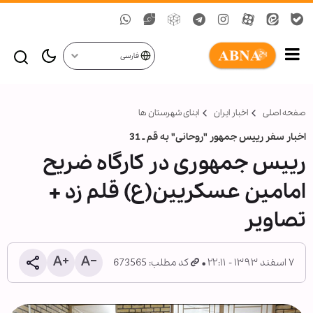
فارسی
صفحه اصلی
اخبار ایران
ابنای شهرستان ها
اخبار سفر رییس جمهور "روحانی" به قم ـ 31
رییس جمهوری در کارگاه ضریح
امامین عسکریین(ع) قلم زد +
تصاویر
۷ اسفند ۱۳۹۳ - ۲۲:۱۱
کد مطلب: 673565