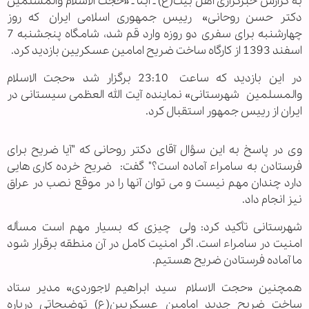
به گزارش خبرگزاری اهل بیت(ع) ـ ابنا ـ «
حجت الاسلام والمسلمین
دکتر حسن روحانی»
رییس جمهوری اسلامی ایران
که روز
چهارشنبه برای سفری دو روزه وارد قم شد، شامگاه پنجشنبه 7
اسفند 1393 از کارگاه ساخت ضریح امامین عسکریین بازدید کرد
.
در این بازدید که ساعت
23:10 برگزار شد «حجت الاسلام
والمسلمین
شهرستانی» نماینده آیت الله العظمی سیستانی در
ایران از رییس جمهور استقبال کرد.
وی در پاسخ به این سؤال آقای دکتر روحانی که "
آیا ضریح برای
فرستادن به سامراء آماده است؟" گفت:
ضریح خرده کاری هایی
دارد چندان مهم نیست و می توان آنها را در موقع نصب در عراق
نیز انجام داد.
شهرستانی تأکید کرد: ولی
چیزی که بسیار مهم است مسأله
امنیت در سامراء است. اگر امنیت کامل در آن منطقه برقرار شود
ما آماده فرستادن ضریح هستیم.
همچنین «حجت الاسلام سید ابراهیم لاجوردی» مدیر ستاد
ساخت ضریح جدید امامین عسکریین(ع) توضیحاتی درباره