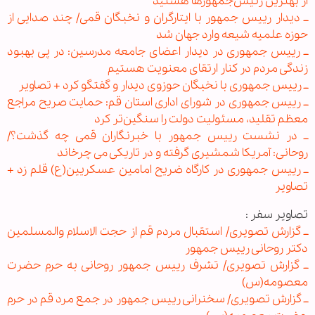
از بهترین رئیس‌جمهور‌ها هستید
ــ دیدار رییس جمهور با ایتارگران و نخبگان قمی/ چند صدایی از
حوزه علمیه شیعه وارد جهان شد
ــ رییس جمهوری در دیدار اعضای جامعه مدرسین: در پی بهبود
زندگی مردم در کنار ارتقای معنویت هستیم
ــ رییس جمهوری با نخبگان حوزوی دیدار و گفتگو کرد + تصاویر
ــ رییس جمهوری در شورای اداری استان قم: حمایت صریح مراجع
معظم تقلید، مسئولیت دولت را سنگین‌تر کرد
ــ در نشست رییس جمهور با خبرنگاران قمی چه گذشت؟/
روحانی: آمریکا شمشیری گرفته و در تاریکی می چرخاند
ــ رییس جمهوری در کارگاه ضریح امامین عسکریین(ع) قلم زد +
تصاویر
تصاویر سفر :
ــ گزارش تصویری/ استقبال مردم قم از حجت الاسلام والمسلمین
دکتر روحانی رییس جمهور
ــ گزارش تصویری/ تشرف رییس جمهور روحانی به حرم حضرت
معصومه(س)
ــ گزارش تصویری/ سخنرانی رییس جمهور در جمع مرد قم در حرم