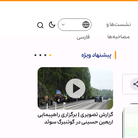
نشست‌ها و
مصاحبه‌ها
فارسی
پیشنهاد ویژه
داری
گزارش تصویری | برگزاری راهپیمایی
عکس خبری | ب
اربعین حسینی در گوتنبرگ سوئد
اربعین حسینی د
ئد
میرزا جواد تب