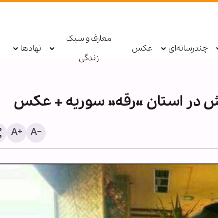
معارف و سبک
چندرسانه‌ای
عکس
نهادها
زندگی
 در استان «رقه» سوریه + عکس
گزارش تصویری | مراسم عزا
اربعین حسینی در مرکز امام
حسن(ع) کریستیناستاد سو