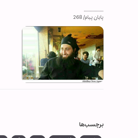
................
پایان پیام/ 268
برچسب‌ها