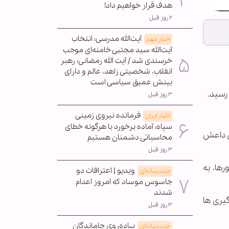
هدف قرار خواهیم داد!
۲ روز قبل
آیت‌الله مدرسی: انتخاب
اخبار مهم
آیت‌الله سید مجتبی خامنه‌ای موجب
خرسندی شد / آیت الله رمضانی: رهبر
انقلاب، شخصیتی زاهد، عالم و دارای
بینش عمیق سیاسی است
رسید.
۳ روز قبل
فرمانده نیروی زمینی
اخبار ایران
سپاه: آماده برخورد با هرگونه خطای
تی داعش
محاسباتی دشمنان هستیم
۳ روز قبل
ها، به
ویدیو | اعترافات دو
چندرسانه‌ای
جاسوس موساد که امروز اعدام
شدند
گیری ها
۳ روز قبل
پیاده‌روی جاماندگان
چندرسانه‌ای