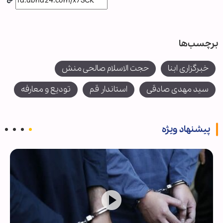
برچسب‌ها
خبرگزاری ابنا
حجت الاسلام صالحی منش
سید مهدی صادقی
استاندار قم
تودیع و معارفه
پیشنهاد ویژه