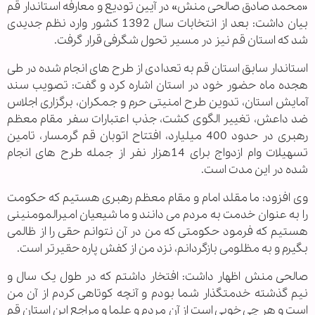
«محمد صادق صالحی منش» در آیین تودیع و معارفه استاندار قم
بیان داشت: بعد از انتخابات سال 1392 کشور وارد نظم جدیدی
شد که استان قم نیز در مسیر تحول شگرفی قرار گرفت.
استاندار سابق استان قم به تعدادی از طرح های انجام شده در طی
هجده ماه حضور خود در استان اشاره کرد و گفت: تصویب سند
آمایش استان، تدوین طرح امنیتی حرم و جمکران، برگزاری اجلاس
ضد داعش، تغییر الگوی کشت، جذب اعتبارات سفر مقام معظم
رهبری در حدود 400 میلیارد، افتتاح اتوبان قم گرمسار، تامین
تسهیلات وام ازدواج برای 14هزار نفر از جمله طرح های انجام
شده در این مدت است.
وی افزود: ما مقلد امام و مقام معظم رهبری هستیم که حکومت
را به عنوان خدمت به مردم می دانند و ما شیعیان امیرالمومنینی
هستیم که فرمود حکومتی که من در آن نتوانم حقی را از ظالمی
بگیرم و به مظلومی بازگردانم، نزد من از کفش پاره حقیرتر است.
صالحی منش اظهار داشت: افتخار داشتم که در طول یک سال و
نیم گذشته خدمتگذار شما بودم و آنچه کوتاهی کردم از آن من
است و هر چی خوبی است از آن مردم و علما و مراجع این استان قم