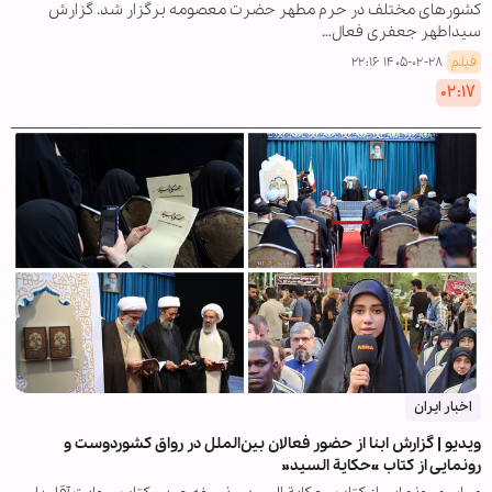
کشورهای مختلف در حرم مطهر حضرت معصومه برگزار شد. گزارش
سیداطهر جعفری فعال…
فیلم
۱۴۰۵-۰۲-۲۸ ۲۲:۱۶
۰۲:۱۷
اخبار ایران
ویدیو | گزارش ابنا از حضور فعالان بین‌الملل در رواق کشوردوست و
رونمایی از کتاب «حکایة السید»