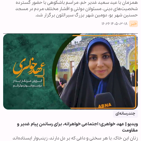
همزمان با عید سعید غدیر خم، مراسم باشکوهی با حضور گسترده
شخصیت‌های دینی، مسئولان دولتی و اقشار مختلف مردم در مسجد
حسنین شهر بو، دومین شهر بزرگ سیرالئون برگزار شد.
خبر
۱۴۰۵-۰۳-۱۸ ۱۶:۲۶
چندرسانه‌ای
ویدیو | عهد خواهری؛ اجتماعی خواهرانه، برای رساندن پیام غدیر و
مقاومت
زنانِ این خاک، با هر سختی و داغی که بر دل دارند، زینب‌وار ایستاده‌اند