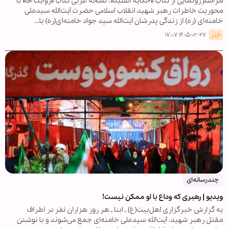
مراسم رونمایی از کتاب «حکایة السید»، نسخه عربی کتاب «روایت آقا» با
محوریت خاطرات رهبر شهید انقلاب اسلامی حضرت آیت‌الله سیدعلی
خامنه‌ای (ره‌) از زندگی پدرشان آیت‌الله سید جواد خامنه‌ای(ره) با…
خبر
۱۴۰۵-۰۲-۲۷ ۱۷:۰۷
چندرسانه‌ای
ویدیو | رهبری که وداع با او ممکن نیست!
به گزارش خبرگزاری اهل‌بیت(ع) ـ ابنا ـ هر روز هزاران نفر در اطراف
مقتل رهبر شهید، آیت‌الله سیدعلی خامنه‌ای جمع می‌شوند و با نوشتن