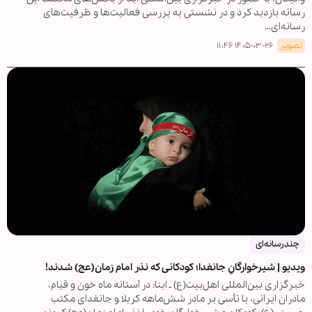
رسانه بازدید کرد و در نشستی به بررسی فعالیت‌ها و ظرفیت‌های
رسانه‌ای…
تصویر
۱۴۰۵-۰۳-۲۶ ۱۱:۴۶
چندرسانه‌ای
ویدیو | شیرخوارگانِ جانفدا؛ کودکانی که نذر امام زمان(عج) شدند!
خبرگزاری بین‌المللی اهل‌بیت(ع) ـ ابنا: در آستانه ماه خون و قیام،
مادران ایرانی، با تأسی بر مادر شش‌ماهه کربلا و جانفدای مکتب