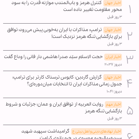
کنترل هرمز و باب‌المندب موازنه قدرت را به سود
اخبار جهان
محور مقاومت تغییر داده است
۳ روز قبل
ترامپ: مذاکرات با ایران به‌خوبی پیش می‌رود؛ توافق
اخبار جهان
برای بازگشایی تنگه هرمز نزدیک است!
۳ روز قبل
حجت الاسلام سیّد صدرا هاشمی دار فانی را وداع گفت
اخبار ایران
دیروز ۲۰:۳۷
گزارش گاردین: کابوس ترسناک کارتر برای ترامپ؛
اخبار جهان
جدول زمانی مذاکرات ایران تا انتخابات میان‌دوره‌ای؟
دیروز ۱۰:۴۱
روایت العربیه از توافق ایران و عمان؛ جزئیات و شروط
اخبار مهم
بازگشایی تنگه هرمز
۳ روز قبل
گرامیداشت سپهبد شهید
اخبار نهادهای دینی و اهل بیتی ع
سیدعبدالرحیم موسوی در حرم بانوی کرامت