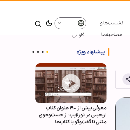
نشست‌ها و
مصاحبه‌ها
فارسی
پیشنهاد ویژه
ئران
معرفی بیش از ۱۹۰ عنوان کتاب
پاسخ قالیباف به
سط
اربعینی در نورلایب؛ از جست‌وجوی
دیپلماسی نما
متنی تا گفت‌وگو با کتاب‌ها
است