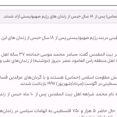
م صهیونیستی آزاد شدند.
به گزارش خبرگزاری اهل‌بیت(ع) ـ ابنا ـ دو اسیر فلسطینی دربند رژیم صهیونیستی پس از ۱۸ سال حبس از
«امجد ابو عصب» رئیس کمیته اسرای فلسطینی در بیت المقدس گفت: 
ر و «نور عبدالرحیم محمد قاسم» ۳۸ ساله اهل منطقه راس العامود عصر دیروز (دوشنبه) از زندان‌های ن
بش مقاومت اسلامی (حماس) هستند و با گردان‌های عزالدین قسا
آگوست (مرداد/شهریور) ۱۹۹۷ بازداشت شدند.
روز گذشته همچنین یک اسیر فلسطینی دیگر به نام محمد شراهه اهل بیت المقدس 
بر اساس اعلام گروه حامی حقوق بشر الضمیر، در حال حاضر ۵ هزار و ۷۵۰ فلسطینی به اتهامات سیاسی د