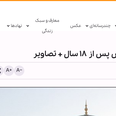
معارف و سبک
چندرسانه‌ای
عکس
نهادها
زندگی
ل + تصاویر
دستگیری عامل توهین به زا
اربعین در فضای مجازی تو
پلیس