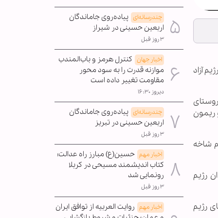
پیاده‌روی جاماندگان
چندرسانه‌ای
اربعین حسینی در شیراز
۳ روز قبل
کنترل هرمز و باب‌المندب
اخبار جهان
 زندان های این رژیم آزاد
موازنه قدرت را به سود محور
مقاومت تغییر داده است
دیروز ۱۶:۳۰
«سامر محمد موسی حماده» ۳۷ ساله اهل روستای
پیاده‌روی جاماندگان
قب و ریمون
چندرسانه‌ای
اربعین حسینی در تبریز
۳ روز قبل
م شاخه
حسین(ع) مبارز راه عدالت؛
اخبار مهم
کتاب اندیشمند مسیحی در کربلا
پس از ۱۰ ماه حبس از زندان رژیم
رونمایی شد
۳ روز قبل
ر زندان‌های رژیم
روایت العربیه از توافق ایران
اخبار مهم
و عمان؛ جزئیات و شروط بازگشایی