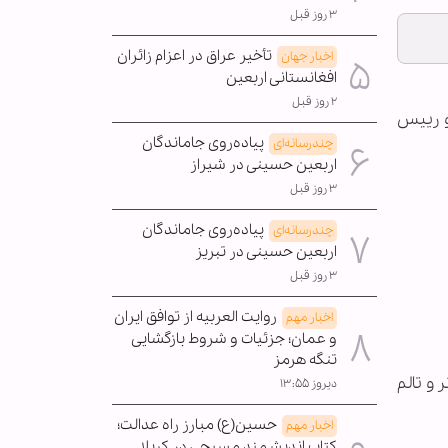
۳ روز قبل
تأخیر عراق در اعزام زائران
اخبار جهان
افغانستانی اربعین
۲ روز قبل
و رییس
پیاده‌روی جاماندگان
چندرسانه‌ای
اربعین حسینی در شیراز
۳ روز قبل
پیاده‌روی جاماندگان
چندرسانه‌ای
اربعین حسینی در تبریز
۳ روز قبل
روایت العربیه از توافق ایران
اخبار مهم
و عمان؛ جزئیات و شروط بازگشایی
تنگه هرمز
و تالم
دیروز ۱۳:۵۵
حسین(ع) مبارز راه عدالت؛
اخبار مهم
کتاب اندیشمند مسیحی در کربلا