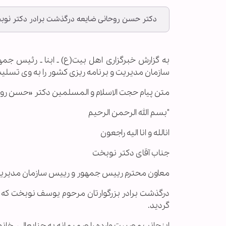
دکتر حسن روحانی ضایعه درگذشت برادر دکتر نوب
به گزارش خبرگزاری اهل بیت(ع) ـ ابنا ـ رئیس ج
سازمان مدیریت و برنامه ریزی كشور را به وی تسلی
متن پیام حجت الاسلام و المسلمین دکتر «حسن روح
"بسم الله الرحمن الرحیم
انالله و انا الیه راجعون
جناب آقای دكتر نوبخت
معاون محترم رییس جمهور و رییس سازمان مدیریت 
درگذشت برادر بزرگوارتان مرحوم یوسف نوبخت كه از
گردید.
اینجانب مصیبت وارده را صمیمانه به جنابعالی، خانو