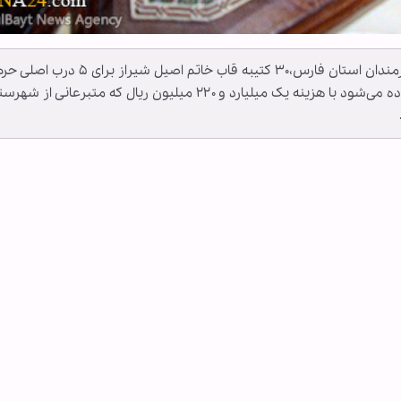
به گزارش خبرگزاری اهل بیت(ع) ـ ابنا ـ به همت هنرمندان استان فارس،۳۰ کتیبه قاب خاتم اصیل شیراز برای ۵ درب اصلی
امام حسین(ع) که به‌روی ضریح مبارک حضرت گشوده می‌شود با هزینه یک میلیارد و ۲۲۰ میلیون ریال که متبرعانی از