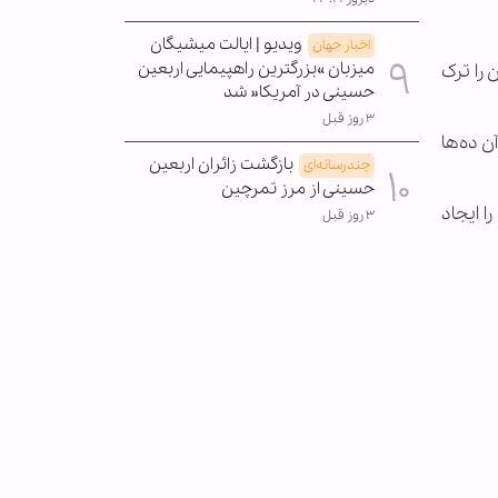
ویدیو | ایالت میشیگان
اخبار جهان
میزبان »بزرگترین راهپیمایی اربعین
 را ترک
حسینی در آمریکا« شد
۳ روز قبل
 ده‌ها
بازگشت زائران اربعین
چندرسانه‌ای
حسینی از مرز تمرچین
ری را ایجاد
۳ روز قبل