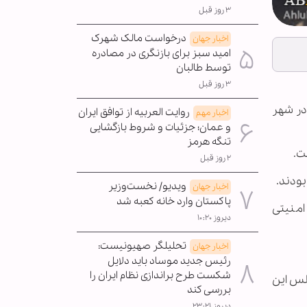
۳ روز قبل
درخواست مالک شهرک
اخبار جهان
امید سبز برای بازنگری در مصادره
توسط طالبان
۳ روز قبل
 در شهر
روایت العربیه از توافق ایران
اخبار مهم
و عمان؛ جزئیات و شروط بازگشایی
تنگه هرمز
۲ روز قبل
بودند.
ویدیو/ نخست‌وزیر
اخبار جهان
پاکستان وارد خانه کعبه شد
امنیتی
دیروز ۱۰:۲۰
تحلیلگر صهیونیست:
اخبار جهان
رئیس جدید موساد باید دلایل
شکست طرح براندازی نظام ایران را
لس این
بررسی کند
دیروز ۲۳:۲۱