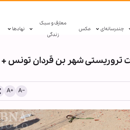
معارف و سبک
چندرسانه‌ای
عکس
نهادها
زندگی
ن در حملات تروریستی شهر بن قردان تونس +
آمارها از تشدید تخریب جنو
پس از توافق خبر می‌دهند