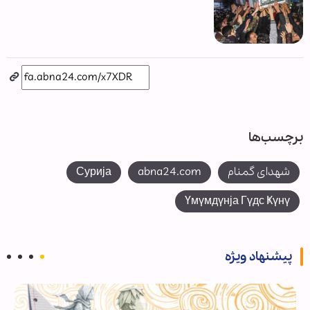
برچسب‌ها
شهدای گمنام
abna24.com
Сурија
Үмүмдүнја Гүдс Ҝүнү
پیشنهاد ویژه