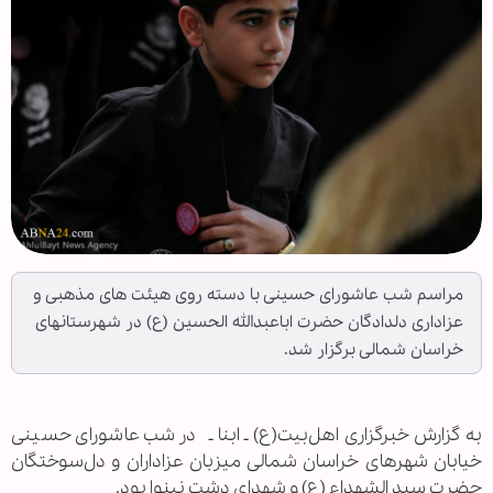
مراسم شب عاشورای حسینی با دسته روی هیئت های مذهبی و
عزاداری دلدادگان حضرت اباعبدالله الحسین (ع) در شهرستانهای
خراسان شمالی برگزار شد.
به گزارش خبرگزاری اهل‌بیت(ع) ـ ابنا ـ
در شب عاشورای حسینی
خیابان شهرهای خراسان شمالی میزبان عزاداران و دل‌سوختگان
حضرت سید الشهداء (ع) و شهدای دشت نینوا بود.