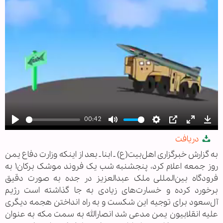
00:42
Play
Mute
Settings
PIP
Enter
Dow
دریافت
fullscree
به گزارش خبرگزاری اهل‌بیت(ع) ـ ابنا ـ بعد از اینکه وزارت دفاع یمن
روز جمعه اعلام کرد، پنجشنبه شب یک فروند موشک برکان۱ به
فرودگاه بین‌المللی ملک عبدالعزیز در جده به صورت دقیق
برخورد کرده و خسارت‌های زیادی به جا گذاشته است رژیم
آل‌سعود برای توجیه این شکست و به راه انداختن هجمه دیگری
علیه انقلابیون یمن مدعی شد انصارالله به سمت مکه به عنوان