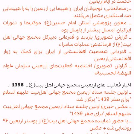
حکمت در ایام اربعین
ــ رمضانخانی: نوجوانان ایران، راهپیمایی اربعین را به راهپیمایی
ضد استکباری متصل می‌کنند
ــ معاون پژوهشی آستان امام حسین(ع): موکب‌ها و نذورات
ایرانیان، امسال بیشتر از پارسال بود
ــ گزارش تصویری/ بازدید و قدردانی دبیرکل مجمع جهانی اهل
بیت(ع) از فرماندهی عملیات سامراء
ــ قدردانی شخصیت افغانستانی از ایران برای کمک به زوار
افغانستانی اربعین
ــ گزارش تصویری/ اختتامیه فعالیت‌های اربعینی سازمان «لواء
النهضة الحسینیة»
اخبار فعالیت های اربعینی مجمع جهانی اهل بیت(ع) ــ
1396
:
ــ اولین جلسه ستاد اربعین مجمع جهانی اهل‌بیت علیهم السلام
"برای صفر 1439" برگزار شد
ــ عکس خبری/ اولین جلسه ستاد اربعین مجمع جهانی اهل‌بیت
علیهم السلام "برای صفر 1439"
ــ با حضور نماینده مجمع جهانی اهل بیت(ع) از پوستر اربعین ۹۶
رونمایی شد + عکس