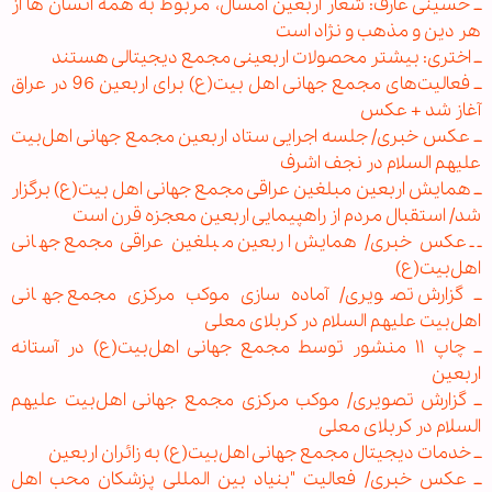
ــ حسینی عارف: شعار اربعین امسال، مربوط به همه انسان ها از
هر دین و مذهب و نژاد است
ــ اختری: بیشتر محصولات اربعینی مجمع دیجیتالی هستند
ــ فعالیت‌های مجمع جهانی اهل بیت(ع) برای اربعین 96 در عراق
آغاز شد + عکس
ــ عکس خبری/ جلسه اجرایی ستاد اربعین مجمع جهانی اهل‌بیت
علیهم السلام در نجف اشرف
ــ همایش اربعین مبلغین عراقی مجمع جهانی اهل بیت(ع) برگزار
شد/ استقبال مردم از راهپیمایی اربعین معجزه قرن است
ــ عکس خبری/ همایش اربعین مبلغین عراقی مجمع جهانی
اهل‌بیت(ع)
ــ گزارش تصویری/ آماده سازی موکب مرکزی مجمع جهانی
اهل‌بیت علیهم السلام در کربلای معلی
ــ چاپ ۱۱ منشور توسط مجمع جهانی اهل‌بیت(ع) در آستانه
اربعین
ــ گزارش تصویری/ موکب مرکزی مجمع جهانی اهل‌بیت علیهم
السلام در کربلای معلی
ــ خدمات دیجیتال مجمع جهانی اهل‌بیت(ع) به زائران اربعین
ــ عکس خبری/ فعالیت "بنیاد بین المللی پزشکان محب اهل