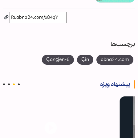
برچسب‌ها
Çançjen-6
Çin
abna24.com
پیشنهاد ویژه