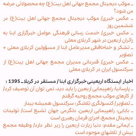
ــ موکب دیجیتال مجمع جهانی اهل بیت(ع) چه محصولاتی عرضه
می شود؟
ــ عکس خبری/ موکب دیجیتال مجمع جهانی اهل بیت(ع) در
ششمین روز
ــ عکس خبری/ خدمت رسانی فرهنگی عوامل خبرگزاری ابنا به
زائران اربعین در شهر کربلای معلی
ــ تشكر و خداحافظی مديرعامل ابنا از مسؤولين كربلای معلی +
تصاوير
ــ عکس خبری/ قدردانی مدیران مجمع جهانی اهل بیت(ع) از
سرکنسول ایران در کربلای معلی
اخبار ایستگاه اربعینی خبرگزاری ابنا / مستقر در کربلا ــ 1395 :
ــ پارسانیا: راهپیمایی اربعین را باید دید، نمی توان آن توصیف کرد/
از کارهای موکب مجمع روحیه گرفتم
ــ تصاویر/ کنسولگری تلاشگر؛ سرکنسول همیشه بیدار
ــ بابایی: راهپیمایی اربعین، دلگرمی جهان تشیع است/ تولیدات
دیجیتال مجمع، اجرای فرمان رهبری است
ــ ایمانی مقدم: دنیا زیارت اربعین را زیر نظر دارد/ وظیفه مجمع
بیش از تلاشهای موجود است