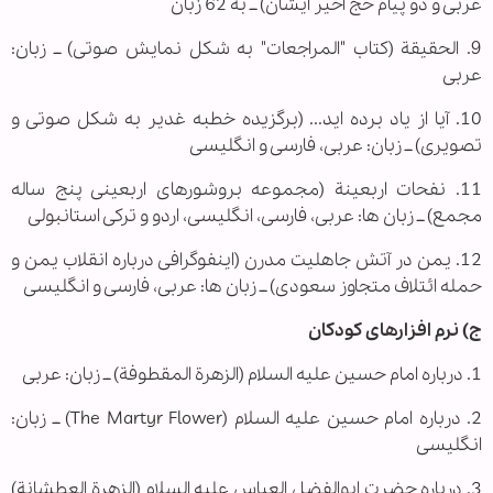
غربی و دو پیام حج اخیر ایشان) ــ به 62 زبان
9. الحقیقة (کتاب "المراجعات" به شکل نمایش صوتی) ــ زبان:
عربی
10. آیا از یاد برده اید... (برگزیده خطبه غدیر به شکل صوتی و
تصویری) ــ زبان: عربی، فارسی و انگلیسی
11. نفحات اربعینة (مجموعه بروشورهای اربعینی پنج ساله
مجمع) ــ زبان ها: عربی، فارسی، انگلیسی، اردو و ترکی استانبولی
12. یمن در آتش جاهلیت مدرن (اینفوگرافی درباره انقلاب یمن و
حمله ائتلاف متجاوز سعودی) ــ زبان ها: عربی، فارسی و انگلیسی
ج) نرم افزارهای کودکان
1. درباره امام حسین علیه السلام (الزهرة المقطوفة) ــ زبان: عربی
2. درباره امام حسین علیه السلام (The Martyr Flower) ــ زبان:
انگلیسی
3. درباره حضرت ابوالفضل العباس علیه السلام (الزهرة العطشانة)