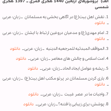
الف) بروشورهای اربعین 1440 هجری قمری ــ 1397 هجری
شمسی
1. نقش اهل بیت(ع) در آگاهی ‌بخشی به مسلمانان ــ زبان: عربی
ــ
دانلود
2. امام مهدی(ع) و مدعیان دروغین ارتباط با ایشان
ــ زبان: عربی
ــ
دانلود
3. المواقف المبدئیه للمرجعیه الدینیه ــ زبان: عربی ــ
دانلود
4. امت اسلامی و چالش های معاصر ــ زبان: عربی ــ
دانلود
5. ریشه و عوامل ایجاد الحاد ــ زبان: عربی ــ
دانلود
6. یاری کردن مسلمانان در پرتو مکتب اهل بیت(ع)
ــ زبان: عربی
ــ
دانلود
7. واجبات ما در عصر غیبت
ــ زبان: عربی ــ
دانلود
8. پوشش؛ برای زیبایی یا فتنه؟ ــ زبان: عربی ــ
دانلود