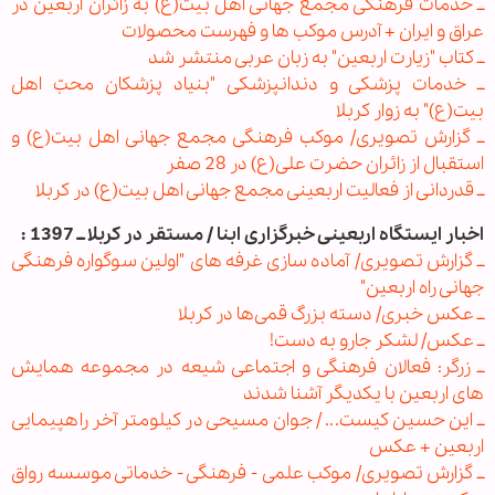
ــ خدمات فرهنگی مجمع جهانی اهل بیت(ع) به زائران اربعین در
عراق و ایران + آدرس موکب ها و فهرست محصولات
ــ کتاب "زیارت اربعین" به زبان عربی منتشر شد
ــ خدمات پزشکی و دندانپزشکی "بنیاد پزشکان محبّ اهل
بیت(ع)" به زوار کربلا
ــ گزارش تصویری/ موکب فرهنگی مجمع جهانی اهل بیت(ع) و
استقبال از زائران حضرت علی(ع) در 28 صفر
ــ قدردانی از فعالیت اربعینی مجمع جهانی اهل بیت(ع) در کربلا
اخبار ایستگاه اربعینی خبرگزاری ابنا / مستقر در کربلا ــ 1397 :
ــ گزارش تصویری/ آماده سازی غرفه های "اولین سوگواره فرهنگی
جهانی راه اربعین"
ــ عکس خبری/ دسته بزرگ قمی‌ها در کربلا
ــ عکس/ لشکر جارو به دست!
ــ زرگر: فعالان فرهنگی و اجتماعی شیعه در مجموعه همایش
های اربعین با یکدیگر آشنا شدند
ــ این حسین کیست... / جوان مسیحی در کیلومتر آخر راهپیمایی
اربعین + عکس
ــ گزارش تصویری/ موکب علمی - فرهنگی - خدماتی موسسه رواق