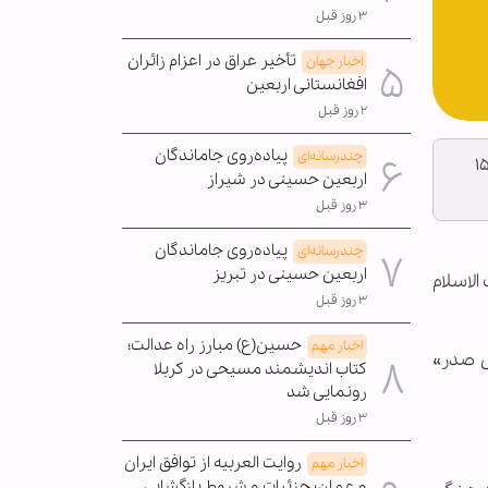
۳ روز قبل
تأخیر عراق در اعزام زائران
اخبار جهان
افغانستانی اربعین
۲ روز قبل
پیاده‌روی جاماندگان
چندرسانه‌ای
 «محمدعلی مهدوی راد» نشست "بُعد هدایتگری قرآن در نگاه تفسیری امام موسی صدر" دوشنبه ۱۵
اربعین حسینی در شیراز
۳ روز قبل
پیاده‌روی جاماندگان
چندرسانه‌ای
اربعین حسینی در تبریز
الاسلام
۳ روز قبل
حسین(ع) مبارز راه عدالت؛
اخبار مهم
ی صدر»
کتاب اندیشمند مسیحی در کربلا
رونمایی شد
۳ روز قبل
روایت العربیه از توافق ایران
اخبار مهم
و عمان؛ جزئیات و شروط بازگشایی