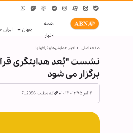
همه
جهان
ایران
اخبار
صفحه اصلی
اخبار همايش‌ها و فراخوان‏ها
نشست "بُعد هدایتگری قرآن
برگزار می شود
۱۴ آذر ۱۳۹۵ - ۱۰:۱۴
کد مطلب: 712356