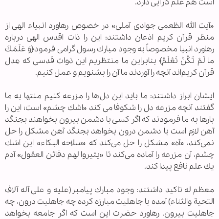
است هم علم كارآیی دارد.
«آیت الله الظعمی جوادی آملی» در خصوص رهاورد انبیاء الهی از
منظر قرآن کریم اذعان داشتند: این را ذات اقدس الهی درباره
رهاورد انبیا مخصوصاً به وجود مبارك رسول گرامی فرمود﴿وَ عَلَمَكَ
ما لَمْ تَكُنْ تَعْلَمُ﴾ بنابراین ما منتظریم این ذوات قدسی كه عِدل
قرآن كریم‌اند آنچه را آوردند ما آن را بشنویم و عمل كنیم.
ایشان ابراز داشتند: ما باید این دل‌ها را مزرعه كنیم منتها به ما
گفتند آنچه مزرعه دل را شكوفا می كند «اشك چشم» است؛ این را
بارها به ما فرمودند كه اگر كسی با دشمن بیرون بخواهند بجنگد
آهن لازم است با دشمن درون بخواهد بجنگد آهن مشكل را حل
نمی‌كند، «آه» مشكل را حل می‌كند كه «سلاحه البكاء» این اشك
چشم، آن مزرعه را آماده می‌كند تا «یثیروا لهم دفائن العقول» آدم
یك علم نافع پیدا كند.
معظم له تاکید داشتند: وجود مبارك پیامبر(علیه و علی آله آلاف
التحیة والثناء) آمده با جاهلیت مبارزه كرده چه جاهلیت درون، چه
جاهلیت بیرون. رهاورد حضرت این است كه اگر جامعه بخواهد