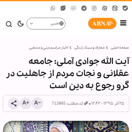
فارسی
صفحه اصلی
معارف و سبک زندگی
اخبار مراسم ديني و مذهبي
آیت الله جوادی آملی: جامعه
عقلانی و نجات مردم از جاهلیت در
گرو رجوع به دین است
۲۵ آذر ۱۳۹۵ - ۱۲:۴۲
کد مطلب: 712865