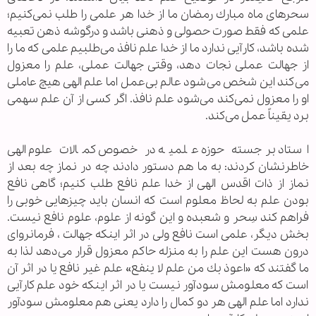
سحرهای ماه مبارك رمضان ما از خدا هر علمی را طلب نمی‌كنیم؛
علمی كه فقط صورت حصولی و ذهنی باشد و درگوشه ذهن تعبیه
شده باشد، كارآیی ندارد ما از خدا علم نافذ می‌طلبیم علمی كه ما را
از جهالت عملی نجات دهد، وقتی جهالت عملی، علم را معزول
می‌كند این شخص می‌شود عالم بی‌عمل اما علم الهی هیچ عاملی
او را معزول نمی‌كند می‌شود علم نافذ. اگر كسی از آن علم سهمی
برد یقیناً عمل می‌كند.
استاد برجسته حوزه علمیه در خصوص کمالات علوم الهی
خاطرنشان کردند: به ما هم دستور دادند چه در نماز چه بعد از
نماز از ذات اقدس الهی از خدا علم نافع طلب كنیم؛ گاهی نافع
بودن علم به لحاظ معلوم است كه انسان باید چیزهایی خوبی را
فراهم كند سِحر و شعبده و این گونه از علوم، علوم نافع نیست.
بخش دیگر، علمی است نافع ولی در اثر اینكه جهالت ، فرمانروای
درون هست این علم را به منزله حاكم معزول قرار می‌دهد لذا به
ما گفتند كه «اعوذ بك من علم لا ینفع» علم غیر نافع یا در اثر آن
است كه معلومش سودآور نیست یا در اثر اینكه خود علم كارآیی
ندارد اما علم الهی هر دو كمال را دارد یعنی هم معلومش سودآور