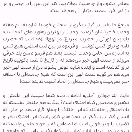
عقلانی بشود و از جاهلیت نجات پیدا كند این دین را در حِصن و در
دژ الهی قرار بدهید، دژبان آن هم خداست.
مرجع عالیقدر در فراز دیگری از سخنان خود با اشاره به ایام هفته
وحدت خاطرنشان کردند: وحدت از بهترین رهاورد های ائمه است؛
یك بیان نورانی از حضرت امیر(ع) در نهج‌البلاغه است كه حضرت
نامه‌ای برای كسی نوشت و فرمود در بین امت اسلامی هیچ كسی
به اندازه من حامی وحدت نیست بعد هم فرمود من یك حرفی
می‌زنم از سنت الهی خبر می‌دهم نه از تاریخ تا شما بگویید تاریخ
برای گذشته است و آینده شاید عوض بشود، من از سنت الهی خبر
می‌دهم می‌گویم سنت الهی این است كه هیچ جامعه‌ای با اختلاف
خیر نمی‌بیند و هیچ جامعه‌ای از اتحاد آسیب ندیده است!
«آیت الله جوادی آملی» ادامه دادند: شما ببینید این داعش و
تكفیری محصول كدام اختلاف است؟ بیگانه هم منتظر نشسته كه
یك اختلافی رخنه كند كه این اختلاف را چماق قرار بدهد در حالی که
انسان فكر دارد، فكر در بحث‌های كلامی است این اختلاف نظر و
تضارب آرا چیز خوبی است اما مادامی كه از حوزه علمی وا ندیشه
بیرون نرود. اینها بیانات نورانی این ذوات قدسی است كه جامعه را