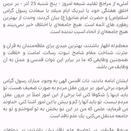
آملی» از مراجع تقلید شیعه امروز - پنج شنبه 25 آذر - در درس
اخلاق هفتگی خود با تبریک ایام میلاد با سعادت رسول گرامی
اسلام(ص) و حضرت امام صادق(ع) بیان کردند: وحدت از بهترین
رهاورد های ائمه است. هیچ جامعه‌ای با اختلاف خیر نمی‌بیند و
هیچ جامعه‌ای از اتحاد آسیب ندیده است.
معظم له اظهار داشتند: بهترین عیدی برای علاقه‌مندان به قرآن و
عترت، شناخت مقام شامخ نبوت، رسالت، امامت و خلافت و
همچنین وظایفی كه ما در برابر این ذوات قدسی و عمل به آن
وظایف می باشد.
ایشان ادامه دادند: ذات اقدس الهی به وجود مبارك رسول گرامی
فرمود برخی امور در درون عقل مردم به صورت ضعیف هست، تو
باید اینها را شكوفا كنی اما برخی از این امور اصلاً در درون عقل
مردم نیست، تو باید آنها را كم و بیش با این امور آشنا كنی. خداوند
می فرماید: علمی كه من در این دو بخش به تو آموختم و تو به
جامعه منتقل می‌كنی، یك علم نافذ است.
مرجع عالیقدر در توضیح علم نافذ بیان داشتند: در دعاهای