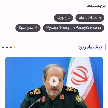
برچسب‌ها
Сурија
abna24.com
Красуха-4
Русија Федерал Республикасы
پیشنهاد ویژه